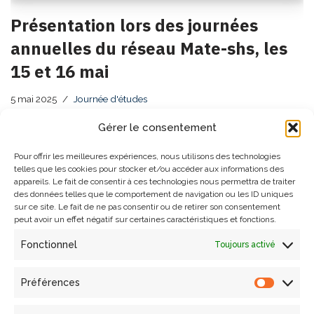
Présentation lors des journées
annuelles du réseau Mate-shs, les
15 et 16 mai
5 mai 2025
Journée d'études
Gérer le consentement
La douzième édition des journées annuelles du réseau
Mate-shs se tiendra les 15 et 16 mai prochains, à Aix-en-
Pour offrir les meilleures expériences, nous utilisons des technologies
Provence, dans les locaux de la Maison méditerranéenne
telles que les cookies pour stocker et/ou accéder aux informations des
des sciences de l’homme.La thématique abordée sera «
appareils. Le fait de consentir à ces technologies nous permettra de traiter
des données telles que le comportement de navigation ou les ID uniques
Valorisation des données, résultats et codes…
Lire la suite »
sur ce site. Le fait de ne pas consentir ou de retirer son consentement
peut avoir un effet négatif sur certaines caractéristiques et fonctions.
Fonctionnel
Toujours activé
Préférences