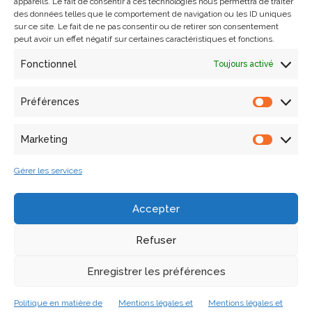
appareils. Le fait de consentir à ces technologies nous permettra de traiter
des données telles que le comportement de navigation ou les ID uniques
sur ce site. Le fait de ne pas consentir ou de retirer son consentement
peut avoir un effet négatif sur certaines caractéristiques et fonctions.
Fonctionnel
Toujours activé
Préférences
Rechercher
Marketing
Articles récents
Gérer les services
Soutenance de thèse de Laura Willot
Accepter
Ouverture des inscriptions pour l’école thématique OPUS,
Refuser
du 5 au 9 octobre 2026 à Fréjus
Un atelier collaboratif dans le cadre du projet européen
Enregistrer les préférences
ECHOES les 9 et 10 décembre à Marseille
Politique en matière de
Mentions légales et
Mentions légales et
Lancement du projet PlaceMUS XR