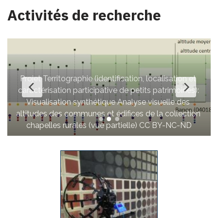
Activités de recherche
calisation et 
patrimoines): 
suelle des 
Extrait des brochures « image + son » du 
la collection 
SESAMES – Ancienne église Sainte-Mari
CC BY-NC-ND
Puyloubier CC BY-NC-ND