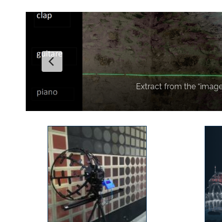
rch in Puyloubier

Territogra