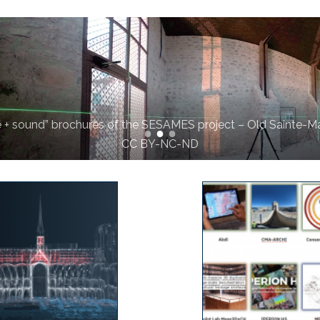
phie project (identification, location and participative character
communes and buildings in the 