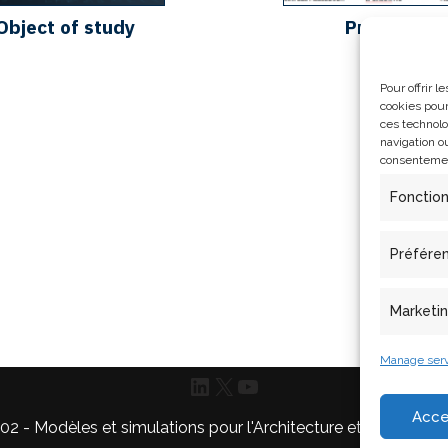
Object of study
Projects
Pour offrir 
cookies pour
ces technolo
navigation ou
consentement
Fonctio
Préfére
Marketi
Manage serv
Acce
- Modèles et simulations pour l'Architecture et le Patrimoi