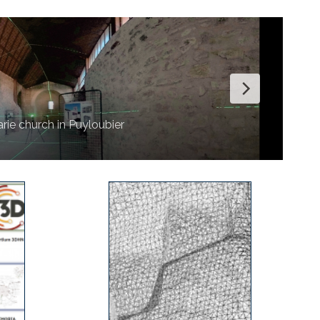
isation of small heritage sites): Synthetic visualisation Visual 
rural chapels collection (partial view) CC BY-NC-ND