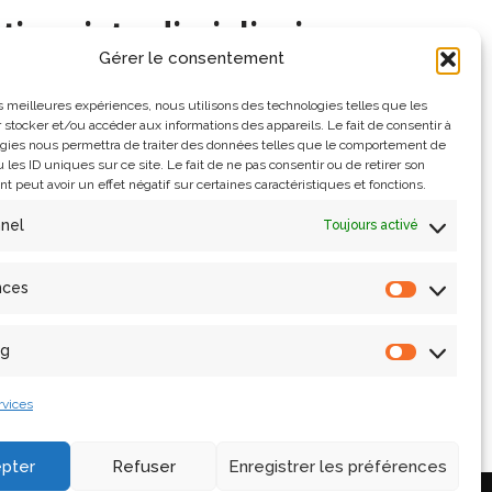
ions interdisciplinaire par
Gérer le consentement
ère »
les meilleures expériences, nous utilisons des technologies telles que les
 stocker et/ou accéder aux informations des appareils. Le fait de consentir à
gies nous permettra de traiter des données telles que le comportement de
 les ID uniques sur ce site. Le fait de ne pas consentir ou de retirer son
hèreS, le laboratoire PRISM organise la journée
 peut avoir un effet négatif sur certaines caractéristiques et fonctions.
mage et le Son de l’Atmosphère » Le Laboratoire PRISM
nnel
Toujours activé
ions Interdisciplinaires par l’Image et le Son de…
Lire
nces
ng
rvices
pter
Refuser
Enregistrer les préférences