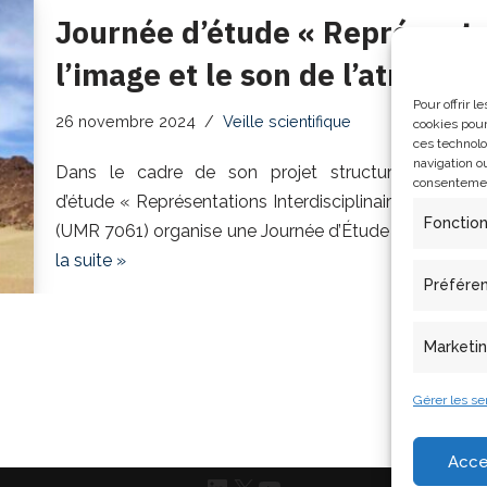
Journée d’étude « Représentat
l’image et le son de l’atmosph
Pour offrir 
26 novembre 2024
Veille scientifique
cookies pour
ces technolo
navigation ou
Dans le cadre de son projet structurant Atmosp
consentement
d’étude « Représentations Interdisciplinaires par l’I
Fonctio
(UMR 7061) organise une Journée d’Étude « Représentat
la suite »
Préfére
Marketi
Gérer les se
Acce