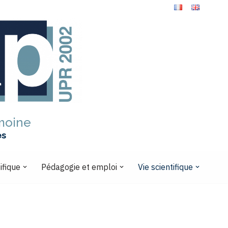
imoine
es
ifique
Pédagogie et emploi
Vie scientifique