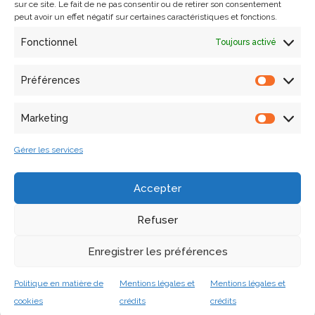
sur ce site. Le fait de ne pas consentir ou de retirer son consentement
peut avoir un effet négatif sur certaines caractéristiques et fonctions.
Fonctionnel
Toujours activé
Préférences
Marketing
Tutoriels et supports en ligne
Gérer les services
Accepter
Refuser
Enregistrer les préférences
Politique en matière de
Mentions légales et
Mentions légales et
cookies
crédits
crédits
Parcours doctoraux