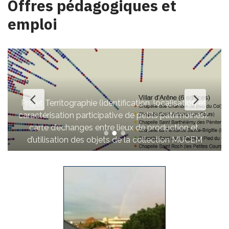
Offres pédagogiques et
emploi
Projet Territographie (identification, localisation et 
caractérisation participative de petits patrimoines): 
carte d’échanges entre lieux de production et 
L’i
d’utilisation des objets de la collection MUCEM