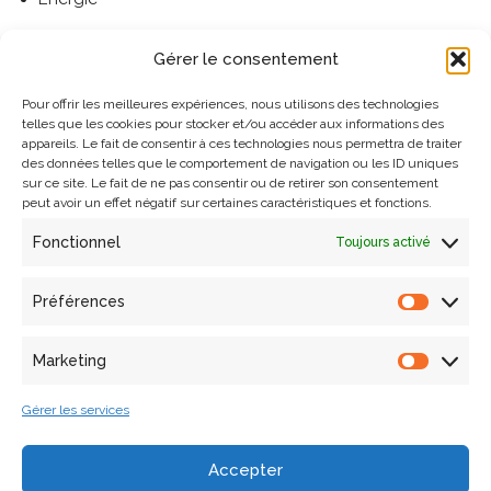
Transport et mobilité
Gérer le consentement
Société et usages de l’information géographique
Pour offrir les meilleures expériences, nous utilisons des technologies
Planification et géo-prospective
telles que les cookies pour stocker et/ou accéder aux informations des
appareils. Le fait de consentir à ces technologies nous permettra de traiter
Mers et océans, gestion des zones côtières et des
des données telles que le comportement de navigation ou les ID uniques
littoraux
sur ce site. Le fait de ne pas consentir ou de retirer son consentement
peut avoir un effet négatif sur certaines caractéristiques et fonctions.
Prévention des risques et vulnérabilités
Fonctionnel
Toujours activé
Santé, épidémiologie
Enseignement de la géomatique et de l’analyse spatiale
Préférences
Plus d’informations.
Marketing
Gérer les services
Accepter