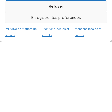
Refuser
Enregistrer les préférences
Rechercher
Politique en matière de
Mentions légales et
Mentions légales et
cookies
crédits
crédits
Articles récents
Soutenance de thèse de Laura Willot
Ouverture des inscriptions pour l’école thématique OPUS,
du 5 au 9 octobre 2026 à Fréjus
Un atelier collaboratif dans le cadre du projet européen
ECHOES les 9 et 10 décembre à Marseille
Lancement du projet PlaceMUS XR
Les Journées du Consortium 3D (JC3DHN2025) du 18 au 20
novembre à Marseille