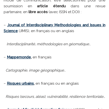
mode de communication, être sélectionnés pour une
soumission en
article étendu
dans une revue
partenaire, en
libre accès
(avec ISSN et DOI) :
–
Journal of Interdisciplinary Methodologies and Issues in
Science
(JIMIS), en français ou en anglais
Interdisciplinarité, méthodologies en géomatique
…
–
Mappemonde
,
en français
C
artographie, image géographique
…
–
Risques urbains
,
en français ou en anglais
Risques (secours, aléas), vulnérabilité, résilience territoriale…