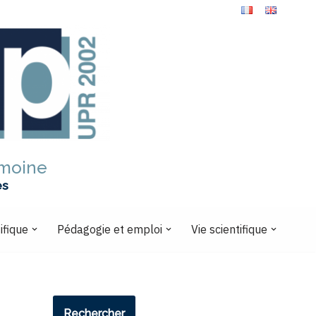
imoine
es
ifique
Pédagogie et emploi
Vie scientifique
Rechercher