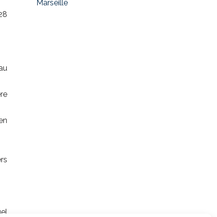
Marseille
28
au
ère
en
ers
el