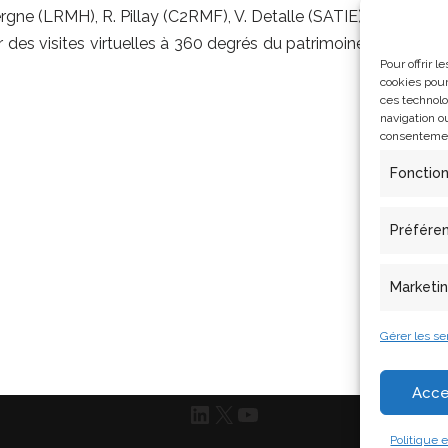
rgne (LRMH), R. Pillay (C2RMF), V. Detalle (SATIE)
 des visites virtuelles à 360 degrés du patrimoine culturel p
Pour offrir 
cookies pour
ces technolo
navigation ou
consentement
Fonctio
Préfére
Marketi
Gérer les se
Acce
Politique 