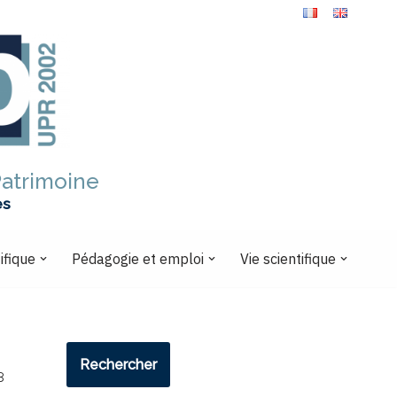
Patrimoine
es
ifique
Pédagogie et emploi
Vie scientifique
Rechercher
8