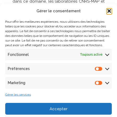
dans ce domaine, les laboratoires CNRS-MAP et
CNR-ISTI
Gérer le consentement
VCL, pour concevoir de nouvelles solutions
permettant des acquisitions et des analyses
Pour offrir les meilleures expériences, nous utilisons des technologies
massives (et collaboratives) réellement possibles
telles que les cookies pour stocker et/ou accéder aux informations des
appareils. Le fait de consentir à ces technologies nous permettra de traiter
dans un proche avenir. Les principaux objectifs
des données telles que le comportement de navigation ou les ID uniques
de cette collaboration sont la conception de
sur ce site. Le fait de ne pas consentir ou de retirer son consentement
nouvelles approches pour la numérisation des
peut avoir un effet négatif sur certaines caractéristiques et fonctions.
formes, pour l’échantillonnage des propriétés
Fonctionnel
Toujours activé
optiques des matériaux (couleur / réflectance),
ainsi que pour la diffusion d’outils et de
Préférences
plateformes informatiques pour la
documentation collaborative et participative
(enrichissement sémantique des modèles 3D)
Marketing
Gérer les services
Site web
:
http://www.map-isti-jointlab.cnrs.fr/
Accepter
Caldendrier
: 2017-2022