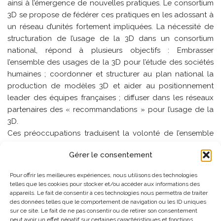
ainsi à l’émergence de nouvelles pratiques. Le consortium
3D se propose de fédérer ces pratiques en les adossant à
un réseau d’unités fortement impliquées. La nécessité de
structuration de l’usage de la 3D dans un consortium
national, répond à plusieurs objectifs : Embrasser
l’ensemble des usages de la 3D pour l’étude des sociétés
humaines ; coordonner et structurer au plan national la
production de modèles 3D et aider au positionnement
leader des équipes françaises ; diffuser dans les réseaux
partenaires des « recommandations » pour l’usage de la
3D.
Ces préoccupations traduisent la volonté de l’ensemble
des acteurs du consortium 3D de se rapprocher, de se
Gérer le consentement
coordonner et/ou de mutualiser leurs efforts afin
d’optimiser l’insertion des méthodologies 3D au service
Pour offrir les meilleures expériences, nous utilisons des technologies
d’objectifs de recherche, tant au niveau régional, national
telles que les cookies pour stocker et/ou accéder aux informations des
qu’international.
appareils. Le fait de consentir à ces technologies nous permettra de traiter
des données telles que le comportement de navigation ou les ID uniques
sur ce site. Le fait de ne pas consentir ou de retirer son consentement
Site web
:
https://shs3d.hypotheses.org/
peut avoir un effet négatif sur certaines caractéristiques et fonctions.