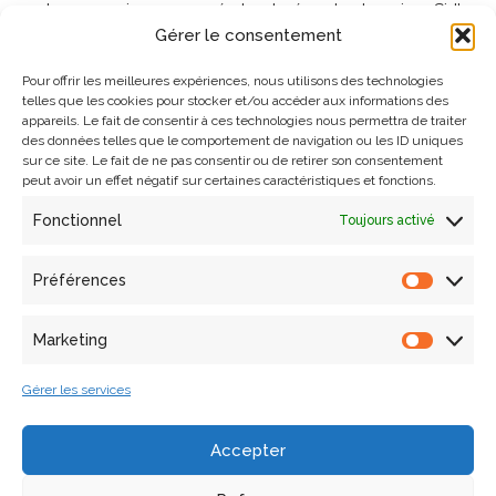
sur les connaissances pré-structurées du domaine. Si l’un
Gérer le consentement
des enjeux consiste à appliquer les méthodes d’analyse
géométrique aux données massives, l’autre est de
Pour offrir les meilleures expériences, nous utilisons des technologies
confronter, par l’étude comparative, les observations de
telles que les cookies pour stocker et/ou accéder aux informations des
haut et bas niveaux. A travers cette recherche, notre
appareils. Le fait de consentir à ces technologies nous permettra de traiter
souhait est d’affiner la compréhension des propagations
des données telles que le comportement de navigation ou les ID uniques
sur ce site. Le fait de ne pas consentir ou de retirer son consentement
stylistiques dans le temps et dans l’espace. Afin
peut avoir un effet négatif sur certaines caractéristiques et fonctions.
d’expérimenter cette approche, 31 colonnes du cloître de
Fonctionnel
l’Abbaye de Saint-Michel-de-Cuxa ont fait l’objet d’une
Toujours activé
analyse morphologique approfondie. Mots-clés :
Représentation architecturale, relevé, numérique,
Préférences
patrimoine architectural, analyse de formes, description
sémantique.
Marketing
Références
Gérer les services
Lo Buglio, David. 2016. Caractérisation de formes
Accepter
architecturales. Une approche expérimentale intégrant