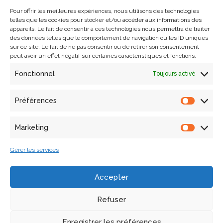
Pour offrir les meilleures expériences, nous utilisons des technologies
telles que les cookies pour stocker et/ou accéder aux informations des
appareils. Le fait de consentir à ces technologies nous permettra de traiter
des données telles que le comportement de navigation ou les ID uniques
sur ce site. Le fait de ne pas consentir ou de retirer son consentement
peut avoir un effet négatif sur certaines caractéristiques et fonctions.
Fonctionnel
Toujours activé
Rechercher
Préférences
Articles récents
Marketing
Gérer les services
Soutenance de thèse de Laura Willot
Ouverture des inscriptions pour l’école thématique OPUS,
Accepter
du 5 au 9 octobre 2026 à Fréjus
Refuser
Un atelier collaboratif dans le cadre du projet européen
ECHOES les 9 et 10 décembre à Marseille
Enregistrer les préférences