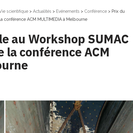
Vie scientifique
>
Actualités
>
Evénements
>
Conférence
>
Prix du
e la conférence ACM MULTIMEDIA à Melbourne
icle au Workshop SUMAC
e la conférence ACM
ourne