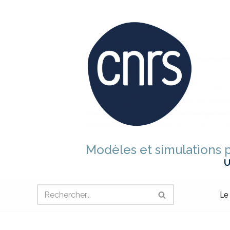
Aller
au
contenu
Modèles et simulations p
U
Le