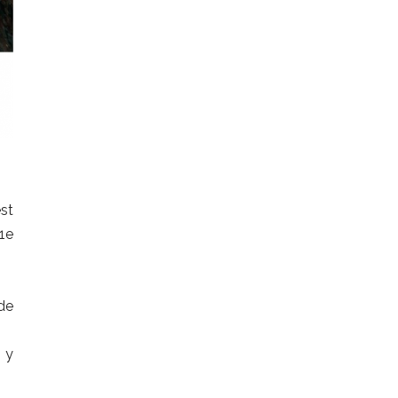
est
 1e
de
, y