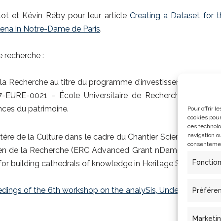
llot et Kévin Réby pour leur article
Creating a Dataset for t
ena in Notre-Dame de Paris
.
e recherche :
e la Recherche au titre du programme d’investissements d’ave
17-EURE-0021
– École Universitaire de Recherche Paris Sei
nces du patrimoine.
Pour offrir 
cookies pour
ces technolo
navigation ou
ère de la Culture dans le cadre du Chantier Scientifique Not
consentement
éen de la Recherche (ERC Advanced Grant nDame_Heritage: 
Fonctio
 building cathedrals of knowledge in Heritage Science).
dings of the 6th workshop on the analySis, Understanding a
Préfére
Marketi