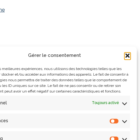
he
nir
Gérer le consentement
ne
les meilleures expériences, nous utilisons des technologies telles que les
 stocker et/ou accéder aux informations des appareils. Le fait de consentir à
gies nous permettra de traiter des données telles que le comportement de
 les ID uniques sur ce site. Le fait de ne pas consentir ou de retirer son
re-
 peut avoir un effet négatif sur certaines caractéristiques et fonctions.
n-
nnel
Toujours activé
nd
nces
ng