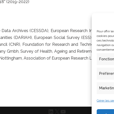
8” (2019-2022)
 Data Archives (CESSDA), European Research Infrastructu
Pour offrir 
cookies pour
manities (DARIAH), European Social Survey (ESS), French Na
ces technolo
 Council (CNR), Foundation for Research and Technology He
navigation ou
consentement
Gmbh, Survey of Health, Ageing and Retirement in Europe (
 Nottingham, Association of European Research Libraries
Fonctio
Préfére
Marketi
Gérer les se