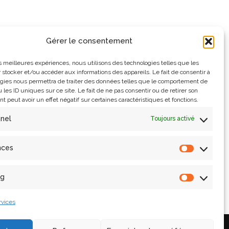
Gérer le consentement
re for Language Resources and Technology (CLARIN),
les meilleures expériences, nous utilisons des technologies telles que les
 stocker et/ou accéder aux informations des appareils. Le fait de consentir à
tional Center for Scientific Research (CNRS), German
gies nous permettra de traiter des données telles que le comportement de
llas (FORTH), Royal Netherlands Academy of Arts and
 les ID uniques sur ce site. Le fait de ne pas consentir ou de retirer son
 peut avoir un effet négatif sur certaines caractéristiques et fonctions.
SHARE), Tilburg University, TRUST-IT, University of
nnel
Toujours activé
nces
ng
rvices
Contact