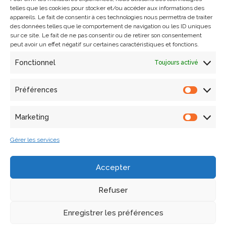
l’expérience des visiteurs. Des outils de conception et de
telles que les cookies pour stocker et/ou accéder aux informations des
appareils. Le fait de consentir à ces technologies nous permettra de traiter
simulation seront mis en œuvre pour 1) créer, partager et
des données telles que le comportement de navigation ou les ID uniques
réutiliser des contenus interactifs, 2) analyser, concevoir et
sur ce site. Le fait de ne pas consentir ou de retirer son consentement
vérifier l’interaction avec les visiteurs, au profit des
peut avoir un effet négatif sur certaines caractéristiques et fonctions.
conservateurs de musées, des industries créatives, des
Fonctionnel
Toujours activé
étudiants et des chercheurs. L’objectif principal est de
cultiver une appréciation plus profonde des lieux.
Préférences
Calendrier :
2025 – 2029
Marketing
Financement
: Programme HorizonEurope (HORIZON-IA –
Gérer les services
HORIZON Innovation Actions)
Accepter
Coordinateur :
Consiglio Nazionale delle Ricerche (CNR)
Refuser
Rôle du MAP
: Partenaire
Enregistrer les préférences