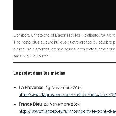
Gombert, Christophe et Baker, Nicolas (Réalisateurs).
Pont 
Il ne reste plus aujourd’hui que quatre arches du célèbre p
a mobilisé historiens, archéologues, architectes, géologue
par CNRS Le Journal.
Le projet dans les médias
La Provence
, 29 Novembre 2014
http://www.laprovence.com/article/actualites/31
France Bleu
, 28 Novembre 2014
http://www.francebleu.fr/infos/pont/le-pont-d-