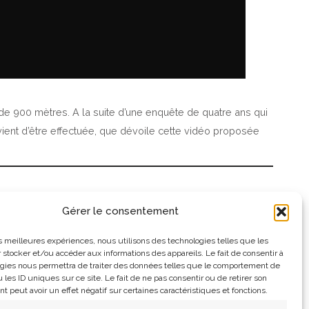
 de 900 mètres. A la suite d’une enquête de quatre ans qui
vient d’être effectuée, que dévoile cette vidéo proposée
Gérer le consentement
les meilleures expériences, nous utilisons des technologies telles que les
 stocker et/ou accéder aux informations des appareils. Le fait de consentir à
gies nous permettra de traiter des données telles que le comportement de
 les ID uniques sur ce site. Le fait de ne pas consentir ou de retirer son
 peut avoir un effet négatif sur certaines caractéristiques et fonctions.