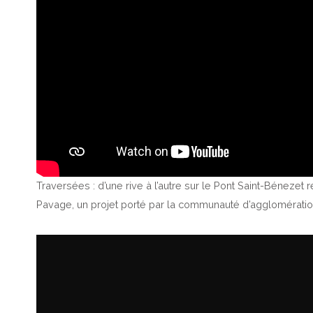
Traversées : d’une rive à l’autre sur le Pont Saint-Béneze
Pavage, un projet porté par la communauté d’agglomérati