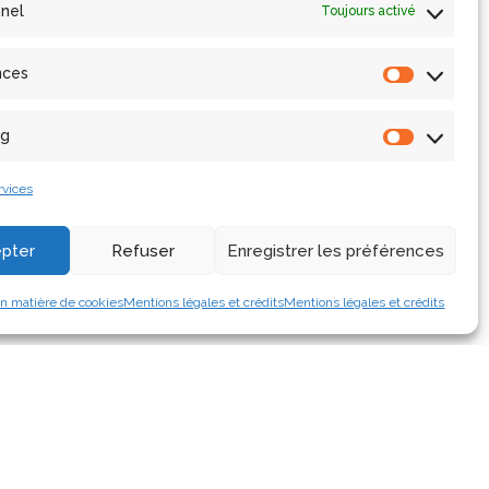
nnel
Toujours activé
nces
ng
rvices
pter
Refuser
Enregistrer les préférences
.html
en matière de cookies
Mentions légales et crédits
Mentions légales et crédits
Contact
Accès
ne