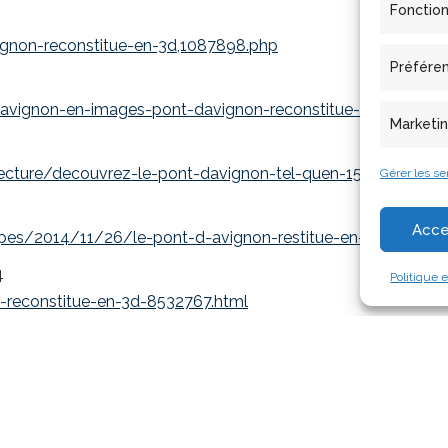
Fonctio
ignon-reconstitue-en-3d,1087898.php
Préfére
avignon-en-images-pont-davignon-reconstitue-en-3d/
Marketi
hitecture/decouvrez-le-pont-davignon-tel-quen-1550-206422
Gérer les se
Acce
-alpes/2014/11/26/le-pont-d-avignon-restitue-en-3d-600522
4
Politique 
n-reconstitue-en-3d-8532767.html
- Modèles et simulations pour l'Architecture et le Patrimoi