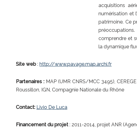
acquisitions aé
numérisation et l
patrimoine. Ce p
préoccupations. 
comprendre et sur
la dynamique fluv
Site web
:
http://www.pavage.map.archi.fr
Partenaires :
MAP (UMR CNRS/MCC 3495), CEREGE (U
Roussillon, IGN, Compagnie Nationale du Rhône
Contact:
Livio De Luca
Financement du projet
: 2011-2014, projet ANR (Agen