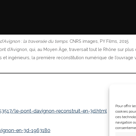
d’Avignon : la traversée du temps.
CNRS images, PY Films, 2015
ont d’Avignon, qui, au Moyen Âge, traversait tout le Rhône sur plus
s et ingénieurs, la première reconstitution numérique de l’ouvrage 
Pour offrir 
53517/le-pont-davignon-reconstruit-en-3d.html
cookies pour
ces technolo
navigation ou
consentement
avignon-en-3d-1963180