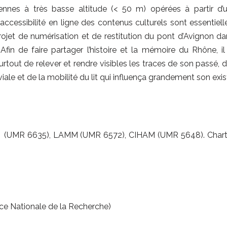
riennes à très basse altitude (< 50 m) opérées à partir d
’accessibilité en ligne des contenus culturels sont essentiell
rojet de numérisation et de restitution du pont d’Avignon d
Afin de faire partager l’histoire et la mémoire du Rhône, i
tout de relever et rendre visibles les traces de son passé, 
iale et de la mobilité du lit qui influença grandement son exi
MR 6635), LAMM (UMR 6572), CIHAM (UMR 5648). Chartre
ce Nationale de la Recherche)