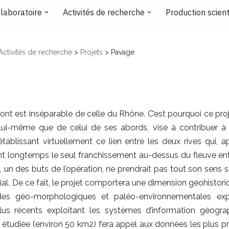
 laboratoire
Activités de recherche
Production scient
Activités de recherche
>
Projets
>
Pavage
ont est inséparable de celle du Rhône. C’est pourquoi ce pro
e lui-même que de celui de ses abords, vise à contribuer à 
tablissant virtuellement ce lien entre les deux rives qui, ap
t longtemps le seul franchissement au-dessus du fleuve entr
t, un des buts de l’opération, ne prendrait pas tout son sens
al. De ce fait, le projet comportera une dimension géohistor
es géo-morphologiques et paléo-environnementales exp
plus récents exploitant les systèmes d’information géogr
 étudiée (environ 50 km2) fera appel aux données les plus p