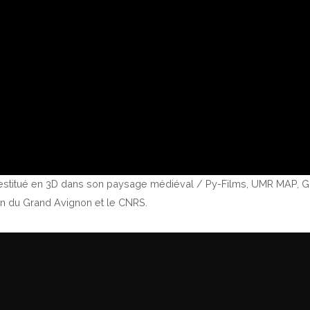
t restitué en 3D dans son paysage médiéval / Py-Films, UMR MAP, Gr
on du Grand Avignon et le CNRS.