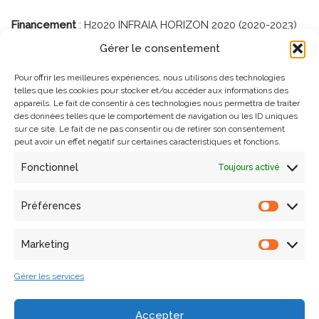
Financement
: H2020 INFRAIA HORIZON 2020 (2020-2023)
Gérer le consentement
Partenaires
:
Pour offrir les meilleures expériences, nous utilisons des technologies
telles que les cookies pour stocker et/ou accéder aux informations des
National Research Council of Italy (CNR), Royal Institute for
appareils. Le fait de consentir à ces technologies nous permettra de traiter
des données telles que le comportement de navigation ou les ID uniques
Cultural Heritage (KIK-IRPA), Federal University of Minas
sur ce site. Le fait de ne pas consentir ou de retirer son consentement
Gerais (ANTECIPA), The Cyprus Institute (CYI), The Institute
peut avoir un effet négatif sur certaines caractéristiques et fonctions.
of Theoretical and Applied Mechanics (ITAM), Rathgen
Fonctionnel
Toujours activé
Research laboratory – Prussian Cultural Heritage
Foundation (SPK), Superior Council for Scientific Research
(CSIC), National Scientific Research Centre (CNRS),
Préférences
Foundation for Research and Technology Hellas (FORTH),
Institute for Nuclear Research (Atomki), Israel Antiquities
Marketing
Authority (IAA), The University of Oslo – (UiO), Cultural
Heritage Agency, Ministry of Education, Culture and
Gérer les services
Science (RCE), Nicolaus Copernicus University (NCU),
Cultural Heritage Laboratory, Studies and Safeguarding
Accepter