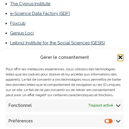
The Cyprus Institute
e-Science Data Factory (SDF)
Foxcub
Genius Loci
Leibniz Institute for the Social Sciences (GESIS)
Institute of Literary Research of the Polish Academy of
Gérer le consentement
Sciences (IBL-PAN)
Industry Commons Fondation (ICF)
Pour offrir les meilleures expériences, nous utilisons des technologies
telles que les cookies pour stocker et/ou accéder aux informations des
Royal Royal Netherlands Academy of Arts and
appareils. Le fait de consentir à ces technologies nous permettra de traiter
des données telles que le comportement de navigation ou les ID uniques
Sciences
(
KNAW
)
sur ce site. Le fait de ne pas consentir ou de retirer son consentement
peut avoir un effet négatif sur certaines caractéristiques et fonctions.
KU Leuven
Net7
Fonctionnel
Toujours activé
OAPEN
Préférences
Odoma