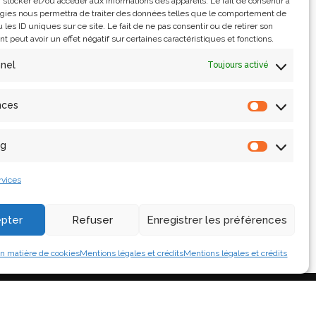
 stocker et/ou accéder aux informations des appareils. Le fait de consentir à
gies nous permettra de traiter des données telles que le comportement de
 les ID uniques sur ce site. Le fait de ne pas consentir ou de retirer son
 peut avoir un effet négatif sur certaines caractéristiques et fonctions.
nnel
Toujours activé
nces
ng
rvices
pter
Refuser
Enregistrer les préférences
en matière de cookies
Mentions légales et crédits
Mentions légales et crédits
Contact
Accès
ne