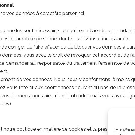
sonnel
rne vos données à caractère personnel :
rsonnelles sont nécessaires, ce qu’il en adviendra et pendan
onnées à caractère personnel dont nous avons connaissance.
r, de corriger, de faire effacer ou de bloquer vos données à c
 données, vous avez le droit de révoquer cet accord et de fa
t de demander au responsable du traitement l’ensemble de vo
ent.
tement de vos données. Nous nous y conformons, à moins qu’il n
illez vous référer aux coordonnées figurant au bas de la prés
 vos données, nous aimerions l’entendre, mais vous avez ég
nées).
tre politique en matière de cookies et la présente déclaratio
Pour offrir 