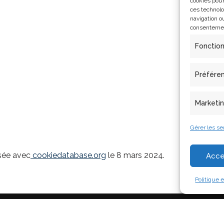
cookies pour
ces technolo
navigation ou
consentement
Fonctio
Préfére
Marketi
Gérer les se
isée avec
cookiedatabase.org
le 8 mars 2024.
Acce
Politique 
- Modèles et simulations pour l'Architecture et le Patrimoi