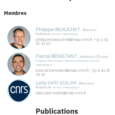
Membres
Philippe
BEAUCHET
,
Assistant
,
Ingénieur
Service informatique
philippe.beauchet@
map.cnrs.fr
, +33 4 91
16 43 57
Pascal
BÉNISTANT
,
,
Ingénieur d’Études
Frugalité Numérique
,
Plateau technique
,
Service
informatique
pascal.benistant@
map.cnrs.fr
, +33 4 91 16
43 52
Leila
SAÏD SOILIHI
,
Assistante
,
Ingénieure
Service informatique
leila.said-soilihi@
map.cnrs.fr
Publications