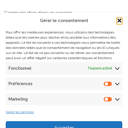
Communication dans un congrès
Gérer le consentement
2004
Pour offrir les meilleures expériences, nous utilisons des technologies
telles que les cookies pour stocker et/ou accéder aux informations des
appareils. Le fait de consentir à ces technologies nous permettra de traiter
J.-Y. Blaise, I. Dudek, P. Bénistant, and A. Durand, "Online 2D/3D
des données telles que le comportement de navigation ou les ID uniques
graphic interfaces using XML "repurposable" heritage contents," in
sur ce site. Le fait de ne pas consentir ou de retirer son consentement
peut avoir un effet négatif sur certaines caractéristiques et fonctions.
WSCG 2004 Conférence
, Czech Republic, Feb. 2004, pp. 39-46.
<halshs-00265657>
.
Fonctionnel
Toujours activé
2003
Préférences
J.-Y. Blaise, I. Dudek, and P. Bénistant, "Exploiting the
Marketing
architectural heritage's documentation: a case study on data analysis
and visualisation," in
I-Know 03, Conference on Knowledge
Gérer les services
Management
, Graz, Austria, Jul. 2003, pp. 128-134.
<halshs-
00266658>
.
Accepter