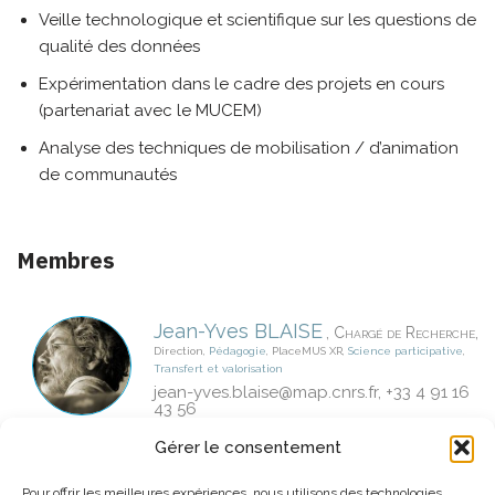
Veille technologique et scientifique sur les questions de
qualité des données
Expérimentation dans le cadre des projets en cours
(partenariat avec le MUCEM)
Analyse des techniques de mobilisation / d’animation
de communautés
Membres
Jean-Yves
BLAISE
,
,
Chargé de Recherche
Direction
,
Pédagogie
,
PlaceMUS XR
,
Science participative
,
Transfert et valorisation
jean-yves.blaise@
map.cnrs.fr
, +33 4 91 16
43 56
Isabelle
FASSE
,
,
Gérer le consentement
Maître de Conférences
Pédagogie
,
Science participative
isabelle.fasse@
marseille.archi.fr
Pour offrir les meilleures expériences, nous utilisons des technologies