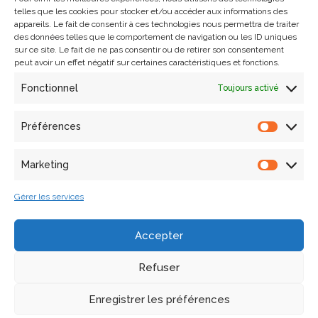
telles que les cookies pour stocker et/ou accéder aux informations des
appareils. Le fait de consentir à ces technologies nous permettra de traiter
des données telles que le comportement de navigation ou les ID uniques
Ariane
NÉROULIDIS
,
Ingénieure
sur ce site. Le fait de ne pas consentir ou de retirer son consentement
,
d’Études
Médiation scientifique
,
Science ouverte
,
peut avoir un effet négatif sur certaines caractéristiques et fonctions.
Science participative
ariane.neroulidis@
map.cnrs.fr
, +33 4 91 16
Fonctionnel
Toujours activé
43 47
Préférences
Marketing
Gérer les services
Accepter
Refuser
Enregistrer les préférences