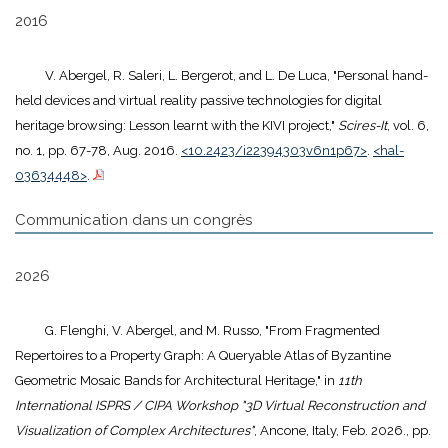
2016
V. Abergel, R. Saleri, L. Bergerot, and L. De Luca, "Personal hand-
held devices and virtual reality passive technologies for digital
heritage browsing: Lesson learnt with the KIVI project,"
Scires-It
, vol. 6,
no. 1, pp. 67-78, Aug. 2016.
<10.2423/i22394303v6n1p67>
.
<hal-
03634448>
.
Communication dans un congrès
2026
G. Flenghi, V. Abergel, and M. Russo, "From Fragmented
Repertoires to a Property Graph: A Queryable Atlas of Byzantine
Geometric Mosaic Bands for Architectural Heritage," in
11th
International ISPRS / CIPA Workshop "3D Virtual Reconstruction and
Visualization of Complex Architectures"
, Ancone, Italy, Feb. 2026., pp.