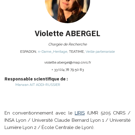
Violette
ABERGEL
Chargée de Recherche
ESPADON
,
n-Dame_Heritage
,
TEATIME
,
Veille partenariale
violette.abergel@
map.cnrs.fr
+ 33 (0)4 78 79 50 83
Responsable scientifique de :
Marwan
AIT ADDI-RUSSIER
En conventionnement avec le
LIRIS
(UMR 5205 CNRS /
INSA Lyon / Université Claude Bernard Lyon 1 / Université
Lumière Lyon 2 / École Centrale de Lyon).