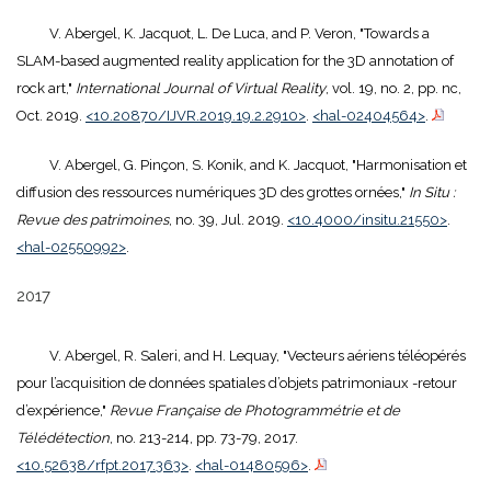
V. Abergel, K. Jacquot, L. De Luca, and P. Veron, "Towards a
SLAM-based augmented reality application for the 3D annotation of
rock art,"
International Journal of Virtual Reality
, vol. 19, no. 2, pp. nc,
Oct. 2019.
<10.20870/IJVR.2019.19.2.2910>
.
<hal-02404564>
.
V. Abergel, G. Pinçon, S. Konik, and K. Jacquot, "Harmonisation et
diffusion des ressources numériques 3D des grottes ornées,"
In Situ :
Revue des patrimoines
, no. 39, Jul. 2019.
<10.4000/insitu.21550>
.
<hal-02550992>
.
2017
V. Abergel, R. Saleri, and H. Lequay, "Vecteurs aériens téléopérés
pour l’acquisition de données spatiales d’objets patrimoniaux -retour
d’expérience,"
Revue Française de Photogrammétrie et de
Télédétection
, no. 213-214, pp. 73-79, 2017.
<10.52638/rfpt.2017.363>
.
<hal-01480596>
.