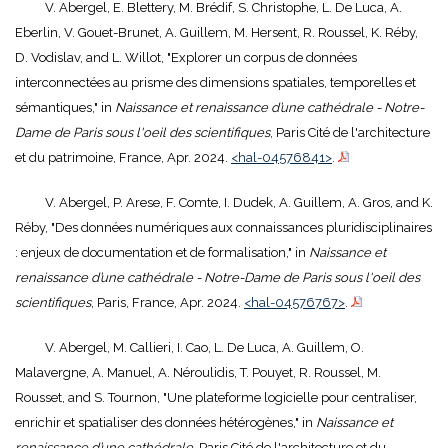
V. Abergel, E. Blettery, M. Brédif, S. Christophe, L. De Luca, A.
Eberlin, V. Gouet-Brunet, A. Guillem, M. Hersent, R. Roussel, K. Réby,
D. Vodislav, and L. Willot, "Explorer un corpus de données
interconnectées au prisme des dimensions spatiales, temporelles et
sémantiques," in
Naissance et renaissance d’une cathédrale - Notre-
Dame de Paris sous l'oeil des scientifiques
, Paris Cité de l'architecture
et du patrimoine, France, Apr. 2024.
<hal-04576841>
.
V. Abergel, P. Arese, F. Comte, I. Dudek, A. Guillem, A. Gros, and K.
Réby, "Des données numériques aux connaissances pluridisciplinaires
: enjeux de documentation et de formalisation," in
Naissance et
renaissance d’une cathédrale - Notre-Dame de Paris sous l'oeil des
scientifiques
, Paris, France, Apr. 2024.
<hal-04576767>
.
V. Abergel, M. Callieri, I. Cao, L. De Luca, A. Guillem, O.
Malavergne, A. Manuel, A. Néroulidis, T. Pouyet, R. Roussel, M.
Rousset, and S. Tournon, "Une plateforme logicielle pour centraliser,
enrichir et spatialiser des données hétérogènes," in
Naissance et
renaissance d’une cathédrale
, Paris Cité de l'architecture et du