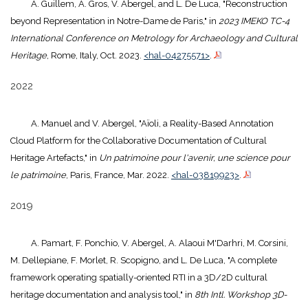
A. Guillem, A. Gros, V. Abergel, and L. De Luca, "Reconstruction
beyond Representation in Notre-Dame de Paris," in
2023 IMEKO TC-4
International Conference on Metrology for Archaeology and Cultural
Heritage
, Rome, Italy, Oct. 2023.
<hal-04275571>
.
2022
A. Manuel and V. Abergel, "Aïoli, a Reality-Based Annotation
Cloud Platform for the Collaborative Documentation of Cultural
Heritage Artefacts," in
Un patrimoine pour l'avenir, une science pour
le patrimoine
, Paris, France, Mar. 2022.
<hal-03819923>
.
2019
A. Pamart, F. Ponchio, V. Abergel, A. Alaoui M'Darhri, M. Corsini,
M. Dellepiane, F. Morlet, R. Scopigno, and L. De Luca, "A complete
framework operating spatially-oriented RTI in a 3D/2D cultural
heritage documentation and analysis tool," in
8th Intl. Workshop 3D-