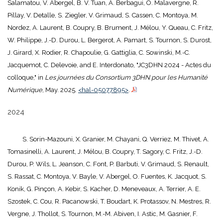
Salamatou, V. Abergel, B. V. Tuan, A. Berbagui, O. Malavergne, R.
Pillay, V. Detalle, S. Ziegler, V. Grimaud, S. Cassen, C. Montoya, M.
Nordez, A. Laurent, B. Coupry, B. Brument, J. Mélou, Y. Queau, C. Fritz,
W. Philippe, J.-D. Durou, L. Bergerot, A. Pamart, S. Tournon, S. Durost,
J. Girard, X. Rodier, R. Chapoulie, G. Gattiglia, C. Sowinski, M.-C.
Jacquemot, C. Delevoie, and E. Interdonato, "JC3DHN 2024 - Actes du
colloque," in
Les journées du Consortium 3DHN pour les Humanité
Numérique
, May. 2025.
<hal-05077895>
.
2024
S. Sorin-Mazouni, X. Granier, M. Chayani, Q. Verriez, M. Thivet, A.
Tomasinelli, A. Laurent, J. Mélou, B. Coupry, T. Sagory, C. Fritz, J.-D.
Durou, P. Wils, L. Jeanson, C. Font, P. Barbuti, V. Grimaud, S. Renault,
S. Rassat, C. Montoya, V. Bayle, V. Abergel, O. Fuentes, K. Jacquot, S.
Konik, G. Pinçon, A. Kebir, S. Kacher, D. Meneveaux, A. Terrier, A. E.
Szostek, C. Cou, R. Pacanowski, T. Boudart, K. Protassov, N. Mestres, R.
Vergne, J. Thollot, S. Tournon, M.-M. Abiven, I. Astic, M. Gasnier, F.