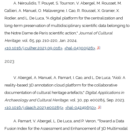
A. Néroulidis, T. Pouyet, S. Tournon, V. Abergel, M. Rousset, M.
Callieri, A. Manuel, O. Malavergne, I. Cao, R. Roussel, X. Granier, X.
Rodier, and L. De Luca, "A digital platform for the centralization and
long-term preservation of multidisciplinary scientific data belonging to
the Notre Dame de Paris scientific action,"
Journal of Cultural
Heritage
, vol. 65, pp. 210-220, Jan. 2024.
<10.1016/j.culher.2023.09.016>
.
<hal-04300526>
.
2023
V. Abergel, A. Manuel, A. Pamart, I. Cao, and L. De Luca, "Aïoli: A
reality-based 3D annotation cloud platform for the collaborative
documentation of cultural heritage artefacts,"
Digital Applications in
Archaeology and Cultural Heritage
, vol. 30, pp. e00285, Sep. 2023.
<10.1016/j.daach.2023.e00285>
.
<hal-04249650>
.
A. Pamart, V. Abergel, L. De Luca, and P. Veron, "Toward a Data
Fusion Index for the Assessment and Enhancement of 3D Multimodal