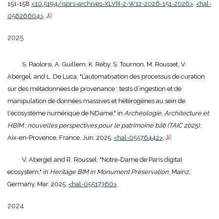
151-158
<10.5194/isprs-archives-XLVIII-2-W12-2026-151-2026>
.
<hal-
05626604>
.
2025
S. Paolorsi, A. Guillem, K. Réby, S. Tournon, M. Rousset, V.
Abergel, and L. De Luca, "L’automatisation des processus de curation
sur des métadonnées de provenance : tests d’ingestion et de
manipulation de données massives et hétérogènes au sein de
l'écosystème numérique de NDame," in
Archéologie, Architecture et
HBIM : nouvelles perspectives pour le patrimoine bâti (TAIC 2025)
,
Aix-en-Provence, France, Jun. 2025.
<hal-05576442>
.
V. Abergel and R. Roussel, "Notre-Dame de Paris digital
ecosystem," in
Heritage BIM in Monument Preservation
, Mainz,
Germany, Mar. 2025.
<hal-05517360>
.
2024