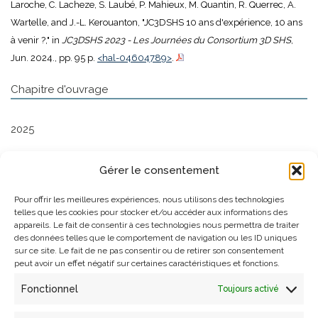
Laroche, C. Lacheze, S. Laubé, P. Mahieux, M. Quantin, R. Querrec, A.
Wartelle, and J.-L. Kerouanton, "JC3DSHS 10 ans d'expérience, 10 ans
à venir ?," in
JC3DSHS 2023 - Les Journées du Consortium 3D SHS
,
Jun. 2024., pp. 95 p.
<hal-04604789>
.
Chapitre d'ouvrage
2025
G. Gesquière and V. Abergel, "La ville et ses calculs,", Jan. 2025.
Gérer le consentement
<hal-04940039>
.
Pour offrir les meilleures expériences, nous utilisons des technologies
telles que les cookies pour stocker et/ou accéder aux informations des
Autre publication scientifique
appareils. Le fait de consentir à ces technologies nous permettra de traiter
des données telles que le comportement de navigation ou les ID uniques
sur ce site. Le fait de ne pas consentir ou de retirer son consentement
2019
peut avoir un effet négatif sur certaines caractéristiques et fonctions.
Fonctionnel
Toujours activé
A. Pamart, V. Abergel, A. Flammin, C. Morineau, H. Paitier, A.
Schmitt, and S. Sorin, "Apport critique sur les matériels et logiciels 3D,"