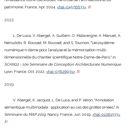
patrimoine, France, Apr. 2024.
<hal-04576633>
.
2022
L. De Luca, V. Abergel, A. Guillem, O. Malavergne, A. Manuel, A.
Néroulidis, R. Roussel, M. Rousset, and S. Tournon, "L’écosystème
numérique n-dame pour l’analyse et la mémorisation multi-
dimensionnelle du chantier scientifique Notre-Dame-de-Paris," in
SCAN’22 - 10e Séminaire de Conception Architecturale Numérique
,
Lyon, France, Oct. 2022.
<hal-03826931>
.
2019
V. Abergel, K. Jacquot, L. De Luca, and P. Véron, "Annotation
sémantique multimodale : application au cas des grottes ornées," in
Séminaire du MAP 2019
, Nancy, France, Jun. 2019.
<hal-02181533>
.