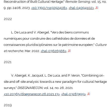
Reconstruction of Built Cultural Heritage,"
Remote Sensing
, vol. 15, no.
9, pp. 2408, 2023.
<10.3390/rs15092408>
.
<hal-04094102>
.
2022
L. De Luca and V. Abergel, "Vers des biens communs
numériques pour construire des cathédrales de données et de
connaissances pluridisciplinaires sur le patrimoine européen,"
Culture
et recherche
, Mar. 2022.
<hal-03626568>
.
2021
V. Abergel, K. Jacquot, L. De Luca, and P. Veron, "Combining on-
site and off-site analysis: towards a new paradigm for cultural heritage
surveys,"
DISEGNARECON
, vol. 14, no. 26, 2021.
<10.20365/disegnarecon.26.2021.13>
.
<hal-03287495>
.
2019