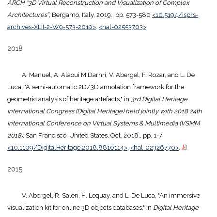
ARCH “3D Virtual Reconstruction and Visualization of Complex
Architectures”
, Bergamo, Italy, 2019., pp. 573-580
<10.5194/isprs-
archives-XLII-2-W9-573-2019>
.
<hal-02553703>
.
2018
A. Manuel, A. Alaoui M'Darhri, V. Abergel, F. Rozar, and L. De
Luca, "A semi-automatic 2D/3D annotation framework for the
geometric analysis of heritage artefacts," in
3rd Digital Heritage
International Congress (Digital Heritage) held jointly with 2018 24th
International Conference on Virtual Systems & Multimedia (VSMM
2018)
, San Francisco, United States, Oct. 2018., pp. 1-7
<10.1109/DigitalHeritage.2018.8810114>
.
<hal-02326770>
.
2015
V. Abergel, R. Saleri, H. Lequay, and L. De Luca, "An immersive
visualization kit for online 3D objects databases," in
Digital Heritage