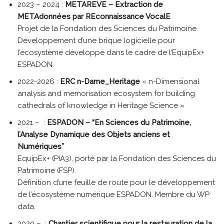
2023 – 2024 :
METAREVE –
Extraction de
METAdonnées par REconnaissance VocalE
Projet de la Fondation des Sciences du Patrimoine
Développement d’une brique logicielle pour
l’écosystème développé dans le cadre de l’EquipEx+
ESPADON.
2022-2026 :
ERC n-Dame_Heritage
« n-Dimensional
analysis and memorisation ecosystem for building
cathedrals of knowledge in Heritage Science »
2021 – :
ESPADON – “En Sciences du Patrimoine,
l’Analyse Dynamique des Objets anciens et
Numériques”
EquipEx+ (PIA3), porté par la Fondation des Sciences du
Patrimoine (FSP).
Définition d’une feuille de route pour le développement
de l’écosystème numérique ESPADON. Membre du WP
data.
2020 – :
Chantier scientifique pour la restauration de la