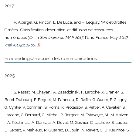
2017
V. Abergel, G. Pinçon, L. De Luca, and H. Lequay, "Projet Grottes
Ornées : Classification, description, et diffusion de ressources
numériques 3D," in
Séminaire du MAP 2017
, Paris, France, May. 2017.
<hal-01526856>
.
Proceedings/Recueil des communications
2025
S. Rassat, M. Chayani, A. Zasadzinski, F. Laroche, X. Granier, S.
Borel-Dubourg, F. Beguet, M. Panneau, R. Raffin, G. Quere, F. Giligny,
G. Cyrille, V. Commin, S. Horna, K. Protassov, S. Peltier, A. Cavalier, S.
Laroche, C. Bernard, G. Michel, P. Bergeot, M. Estavoyer, M.-M. Abiven,
I. A. Réchiniac, A. Damala, A. Duval, M. Gasnier, C. Lacheze, S. Laubé,
D. Lebert, P. Mahieux, R. Querrec, D. Jouin, N. Revert, G. D. Keumoe, S.