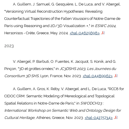
A. Guillem, J. Samuel, G. Gesquière, L. De Luca, and V. Abergel,
"Versioning Virtual Reconstruction Hypotheses: Revealing
Counterfactual Trajectories of the Fallen Voussoirs of Notre-Dame de
Paris using Reasoning and 2D/3D Visualization ⋆," in
ESWC 2024
,
Hersonisos - Crète, Greece, May. 2024.
<hal-04625698>
.
2023
V. Abergel, P. Barbuti, O. Fuentes, K. Jacquot, S. Konik, and G.
Pinçon, "3D et grottes ornées," in
JC3DSHS 2023, Les Journées du
Consortium 3D SHS
, Lyon, France, Nov. 2023.
<hal-04489962>
.
A. Guillem, A. Gros, K. Réby, V. Abergel, and L. De Luca, "RCC8 for
CIDOC CRM: Semantic Modeling of Mereological and Topological
Spatial Relations in Notre-Dame de Paris," in
SWODCH’23 :
International Workshop on Semantic Web and Ontology Design for
Cultural Heritage
, Athènes, Greece, Nov. 2023.
<hal-04275714>
.