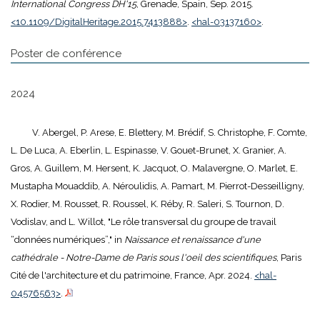
International Congress DH'15
, Grenade, Spain, Sep. 2015.
<10.1109/DigitalHeritage.2015.7413888>
.
<hal-03137160>
.
Poster de conférence
2024
V. Abergel, P. Arese, E. Blettery, M. Brédif, S. Christophe, F. Comte,
L. De Luca, A. Eberlin, L. Espinasse, V. Gouet-Brunet, X. Granier, A.
Gros, A. Guillem, M. Hersent, K. Jacquot, O. Malavergne, O. Marlet, E.
Mustapha Mouaddib, A. Néroulidis, A. Pamart, M. Pierrot-Desseilligny,
X. Rodier, M. Rousset, R. Roussel, K. Réby, R. Saleri, S. Tournon, D.
Vodislav, and L. Willot, "Le rôle transversal du groupe de travail
“données numériques”," in
Naissance et renaissance d'une
cathédrale - Notre-Dame de Paris sous l'oeil des scientifiques
, Paris
Cité de l'architecture et du patrimoine, France, Apr. 2024.
<hal-
04576563>
.