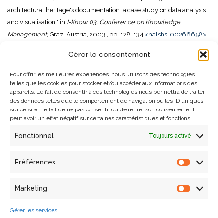
architectural heritage's documentation: a case study on data analysis
and visualisation," in
I-Know 03, Conference on Knowledge
Management
, Graz, Austria, 2003., pp. 128-134
<halshs-00266658>
.
Gérer le consentement
Rapport
Pour offrir les meilleures expériences, nous utilisons des technologies
telles que les cookies pour stocker et/ou accéder aux informations des
appareils. Le fait de consentir à ces technologies nous permettra de traiter
2023
des données telles que le comportement de navigation ou les ID uniques
sur ce site. Le fait de ne pas consentir ou de retirer son consentement
peut avoir un effet négatif sur certaines caractéristiques et fonctions.
J.-Y. Blaise, I. Dudek, A. Néroulidis, and P. Bénistant, "Compilation
SESAMES," unpublished, Sep. 2023.
<halshs-04333368>
.
Fonctionnel
Toujours activé
2022
Préférences
I. Dudek, J.-Y. Blaise, M. Rabefandroana, P. Bénistant, and N.
Marketing
Renaudin, "MEMORIA - nomenclature of activities," unpublished, 2022.
<halshs-03744846>
.
Gérer les services