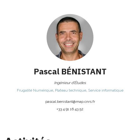
Pascal
BÉNISTANT
Ingénieur d’Études
Frugalité Numérique
,
Plateau technique
,
Service informatique
pascal.benistant@
map.cnrs.fr
+33 4 91 16 43 52