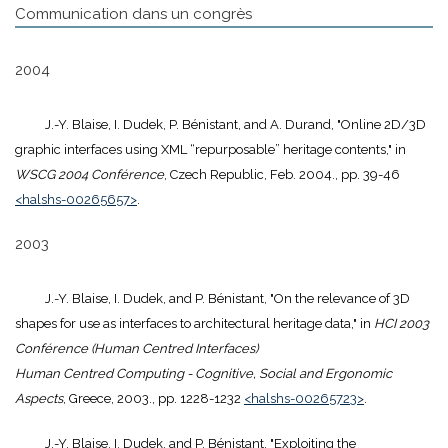
Communication dans un congrès
2004
J.-Y. Blaise, I. Dudek, P. Bénistant, and A. Durand, "Online 2D/3D
graphic interfaces using XML “repurposable” heritage contents," in
WSCG 2004 Conférence
, Czech Republic, Feb. 2004., pp. 39-46
<halshs-00265657>
.
2003
J.-Y. Blaise, I. Dudek, and P. Bénistant, "On the relevance of 3D
shapes for use as interfaces to architectural heritage data," in
HCI 2003
Conférence (Human Centred Interfaces)
Human Centred Computing - Cognitive, Social and Ergonomic
Aspects
, Greece, 2003., pp. 1228-1232
<halshs-00265723>
.
J.-Y. Blaise, I. Dudek, and P. Bénistant, "Exploiting the