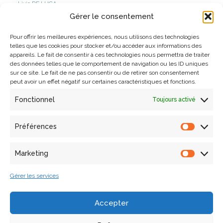
Livio
DE LUCA
Gérer le consentement
Gilles Gesquières
Pour offrir les meilleures expériences, nous utilisons des technologies
telles que les cookies pour stocker et/ou accéder aux informations des
appareils. Le fait de consentir à ces technologies nous permettra de traiter
Activités
des données telles que le comportement de navigation ou les ID uniques
sur ce site. Le fait de ne pas consentir ou de retirer son consentement
peut avoir un effet négatif sur certaines caractéristiques et fonctions.
Thèse de doctorat en cours
:
Fonctionnel
Toujours activé
Structuration et navigation intelligente dans les corpus de
Préférences
données du patrimoine : Développement d’une approche
de compression multidimensionnelle et multiscalaire de
Marketing
l’information basée sur les X-LOD.
Gérer les services
Thèse inscrite dans un contexte pluridisciplinaire dans le
cadre du projet 80PRIME TEATIME « Territoires en Evolution
Accepter
et Analyses Transversales Interdisciplinaires Multi-Echelles