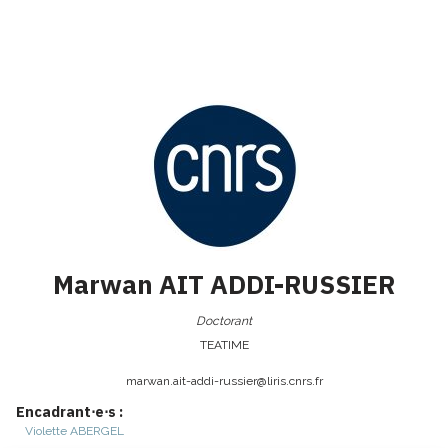
Marwan
AIT ADDI-RUSSIER
Doctorant
TEATIME
marwan.ait-addi-russier@
liris.cnrs.fr
Encadrant⋅e⋅s :
Violette
ABERGEL