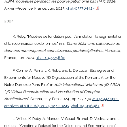
HBIM : nouvelles perspectives pour le patrimoine bâti (TAIC 2025)
,
Aix-en-Provence, France, Jun. 2025.
<hal-05576442>
.
2024
K. Réby, "Modèles de fondation pour l'annotation, la segmentation
et la reconnaissance de formes," in
n-Dame 2024 : une cathédrale de
données numériques et connaissances pluridisciplinaires
, Marseille,
France, Jun. 2024.
<hal-04772586>
.
F. Comte, A. Pamart, K. Réby, and L. De Luca, "Strategies and
Experiments for Massive 3D Digitalization of the Remains After the
Notre-Dame de Paris’ Fire," in
10th International Workshop 3D-ARCH
"3D Virtual Reconstruction and Visualization of Complex
Architectures"
, Sienna, Italy, Feb. 2024., pp. 127-134
<10.5194/isprs-
archives-XLVIII-2-W4-2024-127-2024>
.
<hal-04513698>
.
L. Willot, K. Réby, A. Manuel, V. Gouet-Brunet, D. Vodislav, and L.
de Luca, "Creating a Dataset for the Detection and Segmentation of