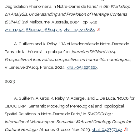
Degradation Phenomena in Notre-Dame de Paris," in
6th Workshop
on AnalySis, Understanding and ProMotion of HeritAge Contents
(SUMAC '24)
, Melbourne, Australia, 2024., pp. 5-12
<10.1145/3689094.3689473>
.
<hal-04727818>
.
A. Guillem and K. Réby, "L’IA et les données de Notre-Dame de
Paris : de la théorie à la pratique," in
Journées DHNord 2024.
Prospective et (nouvelles) perspectives en humanités numériques
,
Villeneuve d'Ascq, France, 2024.
<hal-05422922>
.
2023
A. Guillem, A. Gros, K. Réby, V. Abergel, and L. De Luca, "RCC8 for
CIDOC CRM: Semantic Modeling of Mereological and Topological
Spatial Relations in Notre-Dame de Paris," in
SWODCH’23 :
International Workshop on Semantic Web and Ontology Design for
Cultural Heritage
, Athènes, Greece, Nov. 2023.
<hal-04275714>
.