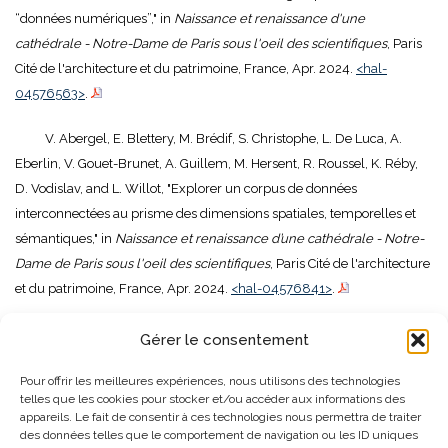
“données numériques”," in
Naissance et renaissance d'une
cathédrale - Notre-Dame de Paris sous l'oeil des scientifiques
, Paris
Cité de l'architecture et du patrimoine, France, Apr. 2024.
<hal-
04576563>
.
V. Abergel, E. Blettery, M. Brédif, S. Christophe, L. De Luca, A.
Eberlin, V. Gouet-Brunet, A. Guillem, M. Hersent, R. Roussel, K. Réby,
D. Vodislav, and L. Willot, "Explorer un corpus de données
interconnectées au prisme des dimensions spatiales, temporelles et
sémantiques," in
Naissance et renaissance d’une cathédrale - Notre-
Dame de Paris sous l'oeil des scientifiques
, Paris Cité de l'architecture
et du patrimoine, France, Apr. 2024.
<hal-04576841>
.
V. Abergel, P. Arese, F. Comte, I. Dudek, A. Guillem, A. Gros, and K.
Gérer le consentement
Réby, "Des données numériques aux connaissances pluridisciplinaires
Pour offrir les meilleures expériences, nous utilisons des technologies
: enjeux de documentation et de formalisation," in
Naissance et
telles que les cookies pour stocker et/ou accéder aux informations des
renaissance d’une cathédrale - Notre-Dame de Paris sous l'oeil des
appareils. Le fait de consentir à ces technologies nous permettra de traiter
scientifiques
, Paris, France, Apr. 2024.
<hal-04576767>
.
des données telles que le comportement de navigation ou les ID uniques