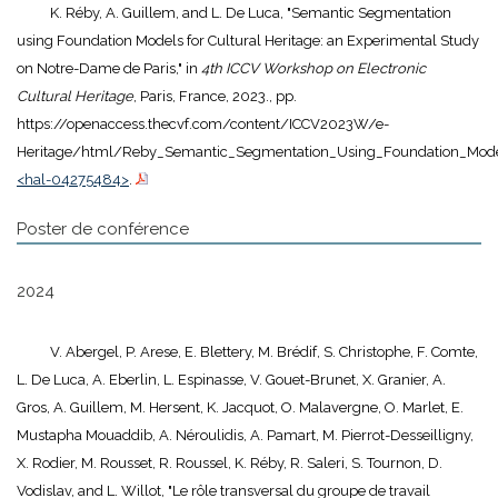
K. Réby, A. Guillem, and L. De Luca, "Semantic Segmentation
using Foundation Models for Cultural Heritage: an Experimental Study
on Notre-Dame de Paris," in
4th ICCV Workshop on Electronic
Cultural Heritage
, Paris, France, 2023., pp.
https://openaccess.thecvf.com/content/ICCV2023W/e-
Heritage/html/Reby_Semantic_Segmentation_Using_Foundation_Model
<hal-04275484>
.
Poster de conférence
2024
V. Abergel, P. Arese, E. Blettery, M. Brédif, S. Christophe, F. Comte,
L. De Luca, A. Eberlin, L. Espinasse, V. Gouet-Brunet, X. Granier, A.
Gros, A. Guillem, M. Hersent, K. Jacquot, O. Malavergne, O. Marlet, E.
Mustapha Mouaddib, A. Néroulidis, A. Pamart, M. Pierrot-Desseilligny,
X. Rodier, M. Rousset, R. Roussel, K. Réby, R. Saleri, S. Tournon, D.
Vodislav, and L. Willot, "Le rôle transversal du groupe de travail