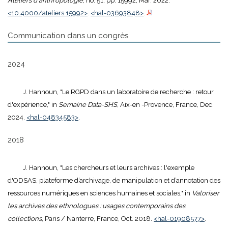
Ateliers d'anthropologie
, no. 51, pp. 15992, Mar. 2022.
<10.4000/ateliers.15992>
.
<hal-03693848>
.
Communication dans un congrès
2024
J. Hannoun, "Le RGPD dans un laboratoire de recherche : retour
d'expérience," in
Semaine Data-SHS
, Aix-en -Provence, France, Dec.
2024.
<hal-04834583>
.
2018
J. Hannoun, "Les chercheurs et leurs archives : l'exemple
d'ODSAS, plateforme d’archivage, de manipulation et d’annotation des
ressources numériques en sciences humaines et sociales," in
Valoriser
les archives des ethnologues : usages contemporains des
collections
, Paris / Nanterre, France, Oct. 2018.
<hal-01908577>
.