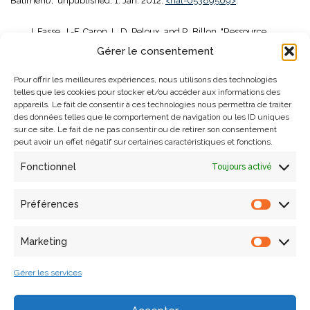
Bâtiment)," unpublished, 1. Jan. 2012.
<hal-05389569>
.
I. Fasse, J.-F. Caron, L. D. Peloux, and R. Billon, "Ressource
pédagogique : Exemples illustrés d'échanges normalisés IFC
Gérer le consentement
(Maquette Numérique et Interopérabilité dans le Bâtiment),"
Pour offrir les meilleures expériences, nous utilisons des technologies
unpublished, 1. Jan. 2012.
<hal-05389573>
.
telles que les cookies pour stocker et/ou accéder aux informations des
appareils. Le fait de consentir à ces technologies nous permettra de traiter
I. Fasse, J.-F. Caron, L. D. Peloux, and R. Billon, "Ressource
des données telles que le comportement de navigation ou les ID uniques
sur ce site. Le fait de ne pas consentir ou de retirer son consentement
pédagogique : Maquette Numérique et Interopérabilité dans le
peut avoir un effet négatif sur certaines caractéristiques et fonctions.
Bâtiment," unpublished, 1. Jan. 2012.
<hal-05389529>
.
Fonctionnel
Toujours activé
Rapport
Préférences
2025
Marketing
L. Addé, H. Ait Haddou, É. Bigot-Doll, N. Boutros, J.-M. Emy, I.
Gérer les services
Fasse, A. Fuchs, E. Hochscheid, K. Jacquot, Ö. Lamontre-Berk, H.
Lequay, L. Lescop, M. Mansouri, S. Marques, P. Marin, A. Mastrorilli, M.
Monceaux, F. Ribeiro-Ferreira, P.-A. Sahuc, J. Silvestre, J.-P. Wetzel, D.