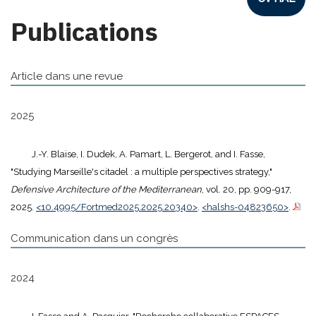
Publications
Article dans une revue
2025
J.-Y. Blaise, I. Dudek, A. Pamart, L. Bergerot, and I. Fasse,
"Studying Marseille's citadel : a multiple perspectives strategy,"
Defensive Architecture of the Mediterranean
, vol. 20, pp. 909-917,
2025.
<10.4995/Fortmed2025.2025.20340>
.
<halshs-04823650>
.
Communication dans un congrès
2024