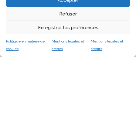
Accepter
Wolle, and R. Zarcone, "Guide pour la mise en place d’une charte pour
Refuser
l’usage des techniques d’intelligence artificielle en école
d’architecture," unpublished, Sep. 2025.
<hal-05248614>
.
Enregistrer les préférences
2023
Politique en matière de
Mentions légales et
Mentions légales et
cookies
crédits
crédits
C. Lecourtois, C. Aristide, E. Ekizoglu, I. Fasse, K. Jacquot, P. Marin,
P. Vilien, T. Dimitri, M. Maire-Sebille, R. Labrunye, C. Bidaud, V.
Fraigneau, V. Biau, and É. Macaire, "« Compétences et métiers d’avenir
de la filière Architecture »," unpublished, Jun. 2023.
<hal-04594145>
.
Thèse
1996
I. Fasse, "Simulation d'illumination d'édifices architecturaux en