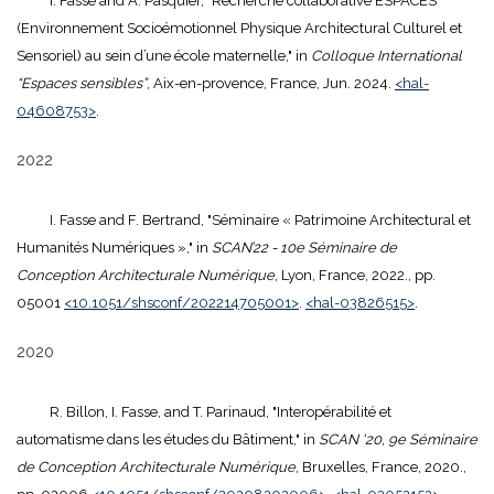
I. Fasse and A. Pasquier, "Recherche collaborative ESPACES
(Environnement Socioémotionnel Physique Architectural Culturel et
Sensoriel) au sein d’une école maternelle," in
Colloque International
“Espaces sensibles”
, Aix-en-provence, France, Jun. 2024.
<hal-
04608753>
.
2022
I. Fasse and F. Bertrand, "Séminaire « Patrimoine Architectural et
Humanités Numériques »," in
SCAN’22 - 10e Séminaire de
Conception Architecturale Numérique
, Lyon, France, 2022., pp.
05001
<10.1051/shsconf/202214705001>
.
<hal-03826515>
.
2020
R. Billon, I. Fasse, and T. Parinaud, "Interopérabilité et
automatisme dans les études du Bâtiment," in
SCAN '20, 9e Séminaire
de Conception Architecturale Numérique
, Bruxelles, France, 2020.,