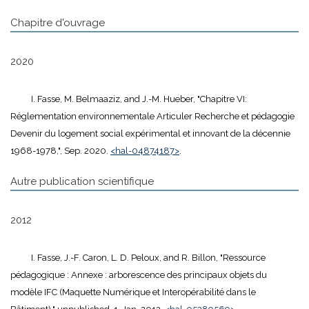
Chapitre d'ouvrage
2020
I. Fasse, M. Belmaaziz, and J.-M. Hueber, "Chapitre VI:
Réglementation environnementale Articuler Recherche et pédagogie
Devenir du logement social expérimental et innovant de la décennie
1968-1978,", Sep. 2020.
<hal-04874187>
.
Autre publication scientifique
2012
I. Fasse, J.-F. Caron, L. D. Peloux, and R. Billon, "Ressource
pédagogique : Annexe : arborescence des principaux objets du
modèle IFC (Maquette Numérique et Interopérabilité dans le