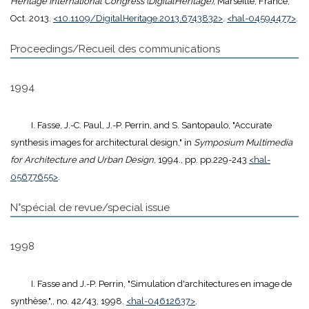
Heritage International Congress (DigitalHeritage)
, Marseille, France,
Oct. 2013.
<10.1109/DigitalHeritage.2013.6743832>
.
<hal-04594477>
.
Proceedings/Recueil des communications
1994
I. Fasse, J.-C. Paul, J.-P. Perrin, and S. Santopaulo, "Accurate
synthesis images for architectural design," in
Symposium Multimedia
for Architecture and Urban Design
, 1994., pp. pp.229-243
<hal-
05677655>
.
N°spécial de revue/special issue
1998
I. Fasse and J.-P. Perrin, "Simulation d'architectures en image de
synthèse.",, no. 42/43, 1998.
<hal-04612637>
.