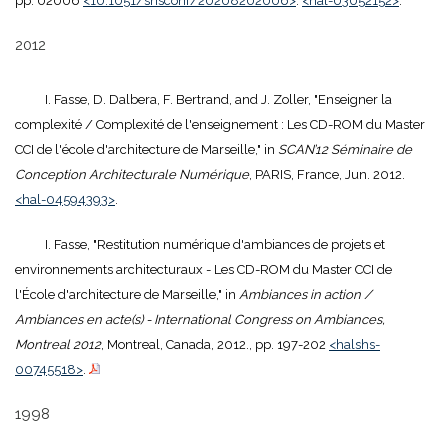
pp. 02006
<10.1051/shsconf/20208202006>
.
<hal-03052152>
.
2012
I. Fasse, D. Dalbera, F. Bertrand, and J. Zoller, "Enseigner la
complexité / Complexité de l'enseignement : Les CD-ROM du Master
CCI de l'école d'architecture de Marseille," in
SCAN’12 Séminaire de
Conception Architecturale Numérique
, PARIS, France, Jun. 2012.
<hal-04594393>
.
I. Fasse, "Restitution numérique d'ambiances de projets et
environnements architecturaux - Les CD-ROM du Master CCI de
l'École d'architecture de Marseille," in
Ambiances in action /
Ambiances en acte(s) - International Congress on Ambiances,
Montreal 2012
, Montreal, Canada, 2012., pp. 197-202
<halshs-
00745518>
.
1998