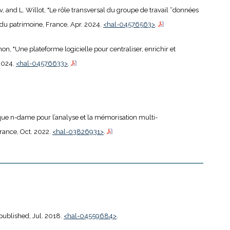
v, and L. Willot, "Le rôle transversal du groupe de travail “données
et du patrimoine, France, Apr. 2024.
<hal-04576563>
.
non, "Une plateforme logicielle pour centraliser, enrichir et
 2024.
<hal-04576633>
.
ique n-dame pour l’analyse et la mémorisation multi-
France, Oct. 2022.
<hal-03826931>
.
npublished, Jul. 2018.
<hal-04559684>
.