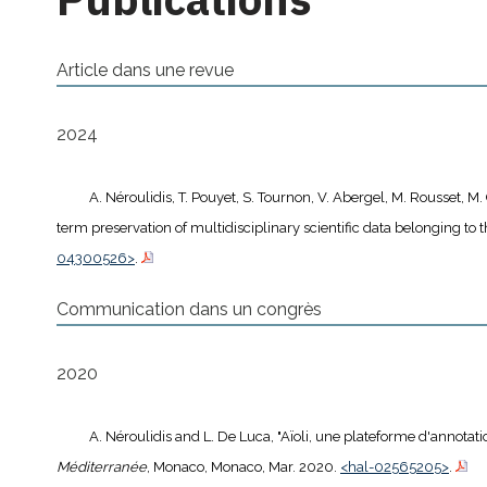
Article dans une revue
2024
A. Néroulidis, T. Pouyet, S. Tournon, V. Abergel, M. Rousset, M. 
term preservation of multidisciplinary scientific data belonging to t
04300526>
.
Communication dans un congrès
2020
A. Néroulidis and L. De Luca, "Aïoli, une plateforme d'annota
Méditerranée
, Monaco, Monaco, Mar. 2020.
<hal-02565205>
.