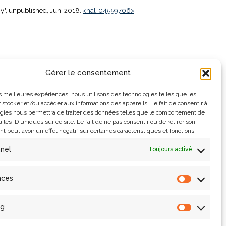
gy", unpublished, Jun. 2018.
<hal-04559706>
.
9690>
.
Gérer le consentement
les meilleures expériences, nous utilisons des technologies telles que les
 stocker et/ou accéder aux informations des appareils. Le fait de consentir à
gies nous permettra de traiter des données telles que le comportement de
 les ID uniques sur ce site. Le fait de ne pas consentir ou de retirer son
 peut avoir un effet négatif sur certaines caractéristiques et fonctions.
unpublished, Oct. 2025., pp. 8 pages, image, table, bibliographie et
nnel
Toujours activé
nces
ng