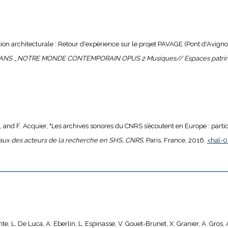
itution architecturale : Retour d'expérience sur le projet PAVAGE (Pont d'Avigno
ANS _NOTRE MONDE CONTEMPORAIN OPUS 2 Musiques// Espaces patrimon
ot, and F. Acquier, "Les archives sonores du CNRS s’écoutent en Europe : p
ravaux des acteurs de la recherche en SHS, CNRS
, Paris, France, 2016.
<hal-
omte, L. De Luca, A. Eberlin, L. Espinasse, V. Gouet-Brunet, X. Granier, A. Gros