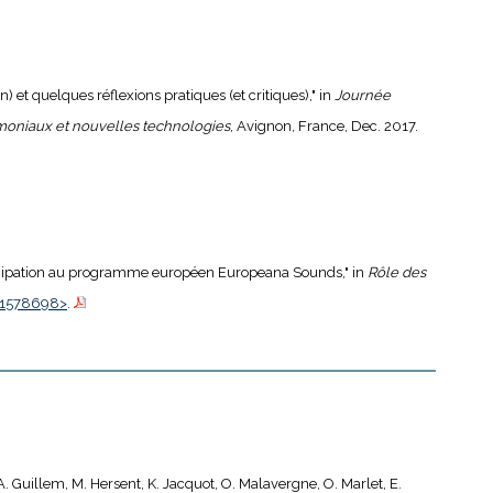
n) et quelques réflexions pratiques (et critiques)," in
Journée
iaux et nouvelles technologies
, Avignon, France, Dec. 2017.
articipation au programme européen Europeana Sounds," in
Rôle des
01578698>
.
, A. Guillem, M. Hersent, K. Jacquot, O. Malavergne, O. Marlet, E.