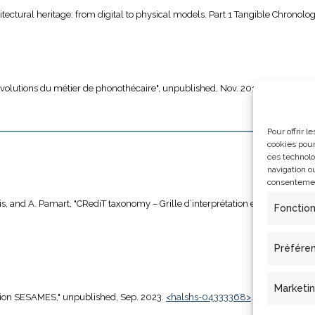
tectural heritage: from digital to physical models. Part 1 Tangible Chronolo
évolutions du métier de phonothécaire", unpublished, Nov. 2015.
<hal-0157
Pour offrir 
cookies pour
ces technolo
navigation ou
consentement
dis, and A. Pamart, "CRediT taxonomy – Grille d’interprétation exploratoire," 
Fonctio
Préfére
Marketi
ilation SESAMES," unpublished, Sep. 2023.
<halshs-04333368>
.