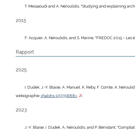
T. Messaoudi and A. Néroulidis, "Studying and explaining archi
2015
F. Acquier, A. Néroulidis, and S. Marine, "FREDOC 2015 – Les 
Rapport
2025
I. Dudek, J.-Y. Blaise, A. Manuel, K. Réby, F. Comte, A. Nérouli
webographie
<halshs-05335688>
.
2023
J.-Y. Blaise, I. Dudek, A. Néroulidis, and P. Bénistant, "Comp