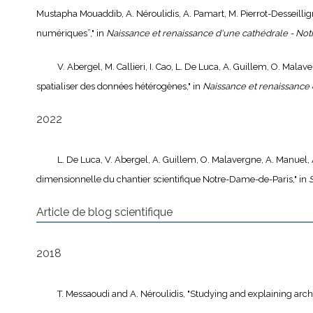
Mustapha Mouaddib, A. Néroulidis, A. Pamart, M. Pierrot-Desseilligny,
numériques”," in
Naissance et renaissance d'une cathédrale - Notr
V. Abergel, M. Callieri, I. Cao, L. De Luca, A. Guillem, O. Mala
spatialiser des données hétérogènes," in
Naissance et renaissance 
2022
L. De Luca, V. Abergel, A. Guillem, O. Malavergne, A. Manuel,
dimensionnelle du chantier scientifique Notre-Dame-de-Paris," in
Article de blog scientifique
2018
T. Messaoudi and A. Néroulidis, "Studying and explaining archi