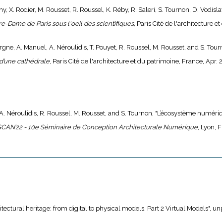
 X. Rodier, M. Rousset, R. Roussel, K. Réby, R. Saleri, S. Tournon, D. Vodisla
e-Dame de Paris sous l'oeil des scientifiques
, Paris Cité de l'architecture 
vergne, A. Manuel, A. Néroulidis, T. Pouyet, R. Roussel, M. Rousset, and S. Tour
d’une cathédrale
, Paris Cité de l'architecture et du patrimoine, France, Apr.
 A. Néroulidis, R. Roussel, M. Rousset, and S. Tournon, "L’écosystème numér
SCAN’22 - 10e Séminaire de Conception Architecturale Numérique
, Lyon, 
tectural heritage: from digital to physical models. Part 2 Virtual Models", u