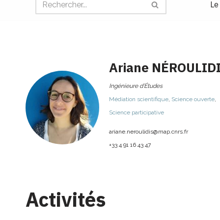
Le
Ariane
NÉROULID
Ingénieure d’Études
Médiation scientifique
,
Science ouverte
,
Science participative
ariane.neroulidis@
map.cnrs.fr
+33 4 91 16 43 47
Activités