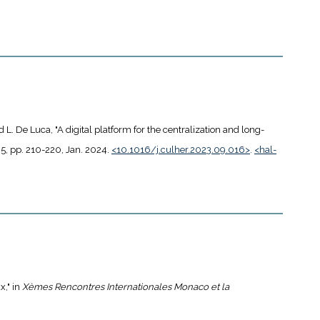
nd L. De Luca, "A digital platform for the centralization and long-
 65, pp. 210-220, Jan. 2024.
<10.1016/j.culher.2023.09.016>
.
<hal-
x," in
Xèmes Rencontres Internationales Monaco et la