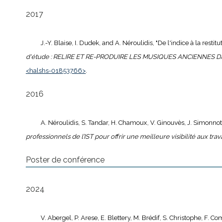
2017
J.-Y. Blaise, I. Dudek, and A. Néroulidis, "De l'indice à la rest
d'étude : RELIRE ET RE-PRODUIRE LES MUSIQUES ANCIENNES D
<halshs-01853766>
.
2016
A. Néroulidis, S. Tandar, H. Chamoux, V. Ginouvès, J. Simonn
professionnels de l’IST pour offrir une meilleure visibilité aux t
Poster de conférence
2024
V. Abergel, P. Arese, E. Blettery, M. Brédif, S. Christophe, F. C