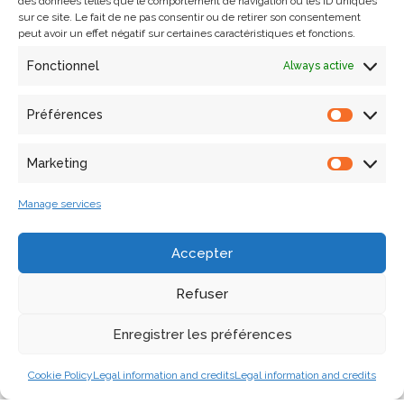
des données telles que le comportement de navigation ou les ID uniques
sur ce site. Le fait de ne pas consentir ou de retirer son consentement
peut avoir un effet négatif sur certaines caractéristiques et fonctions.
Fonctionnel
Always active
“À l’assaut de la Citadelle” :
summer digital workshop – 2nd
Préférences
edition from 24 to 28 June 2024
Marketing
26 November 2024
Events
,
Training
Manage services
Registration between 18 March and 10 June 2024. The MAP
UPR CNRS laboratory, in partnership with the Citadelle of
Accepter
Marseille and ACTA VISTA (SOS Group), with the assistance
of the Heritage Architect in charge of its restoration, is
Refuser
offering 12…
Read More »
Enregistrer les préférences
Cookie Policy
Legal information and credits
Legal information and credits