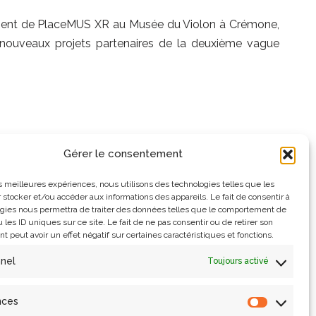
ement de PlaceMUS XR au Musée du Violon à Crémone,
10 nouveaux projets partenaires de la deuxième vague
Gérer le consentement
projet ANAMNESIS
les meilleures expériences, nous utilisons des technologies telles que les
 stocker et/ou accéder aux informations des appareils. Le fait de consentir à
lles
gies nous permettra de traiter des données telles que le comportement de
 les ID uniques sur ce site. Le fait de ne pas consentir ou de retirer son
ondation des Sciences du Patrimoine, a été présenté
 peut avoir un effet négatif sur certaines caractéristiques et fonctions.
eu lieu en juin 2025 :
nnel
Toujours activé
nces