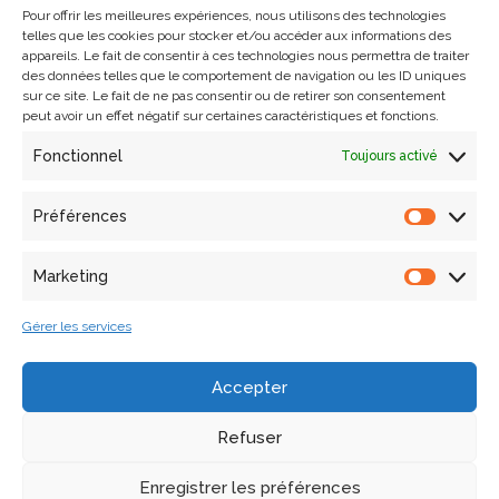
Pour offrir les meilleures expériences, nous utilisons des technologies
Soutenance de thèse d’Antoine
telles que les cookies pour stocker et/ou accéder aux informations des
Gros « Vers un environnement
appareils. Le fait de consentir à ces technologies nous permettra de traiter
des données telles que le comportement de navigation ou les ID uniques
numérique collaboratif pour
sur ce site. Le fait de ne pas consentir ou de retirer son consentement
peut avoir un effet négatif sur certaines caractéristiques et fonctions.
l’analyse multimodale du
Fonctionnel
Toujours activé
comportement de structures » le 2
avril 2025
Préférences
5 mai 2025
Soutenance de thèse
Marketing
Le 2 avril 2025, Antoine Gros co-encadré par l’ENSAL, a
Gérer les services
soutenu sa thèse intitulée « Vers un environnement
numérique collaboratif pour l’analyse multimodale du
comportement de structures », (école doctorale 432
Accepter
Sciences et métiers de l’ingénieur – SMI). Résumé de…
Lire
la suite »
Refuser
Enregistrer les préférences