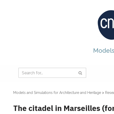
Skip
to
content
Models
Models and Simulations for Architecture and Heritage
>
Resea
The citadel in Marseilles (fo