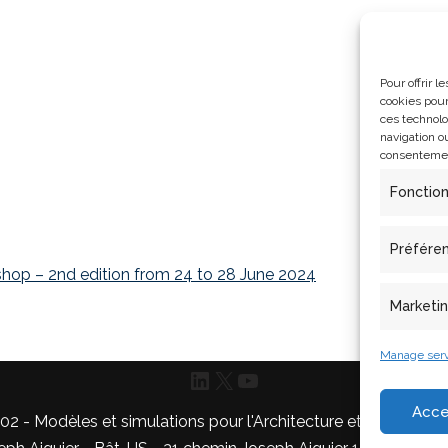
Pour offrir 
cookies pour
ces technolo
navigation ou
consentement
Fonctio
Préfére
rkshop – 2nd edition from 24 to 28 June 2024
Marketi
Manage serv
Acce
- Modèles et simulations pour l'Architecture et le Patrimoi