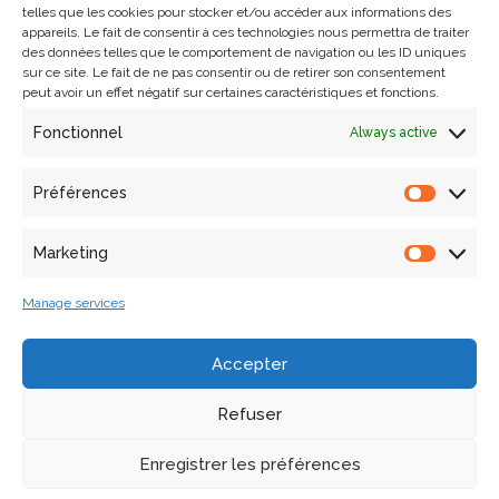
telles que les cookies pour stocker et/ou accéder aux informations des
Library catalogue
appareils. Le fait de consentir à ces technologies nous permettra de traiter
des données telles que le comportement de navigation ou les ID uniques
sur ce site. Le fait de ne pas consentir ou de retirer son consentement
The library catalogue can be consulted here:
peut avoir un effet négatif sur certaines caractéristiques et fonctions.
https://bibliotheque.map.cnrs.fr
Fonctionnel
Always active
Préférences
Marketing
Manage services
Accepter
Refuser
Enregistrer les préférences