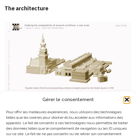
The architecture
Fields of investigation developed :
Gérer le consentement
Digging and diachronic analysis of historical data
Pour offrir les meilleures expériences, nous utilisons des technologies
telles que les cookies pour stocker et/ou accéder aux informations des
Information visualisation (InfoVis)
appareils. Le fait de consentir à ces technologies nous permettra de traiter
des données telles que le comportement de navigation ou les ID uniques
Modelling of spatio-historical data
sur ce site. Le fait de ne pas consentir ou de retirer son consentement