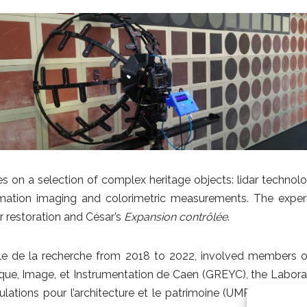
es on a selection of complex heritage objects: lidar technologi
formation imaging and colorimetric measurements. The expe
r restoration and César’s
Expansion contrôlée
.
 de la recherche from 2018 to 2022, involved members of t
ique, Image, et Instrumentation de Caen (GREYC), the Labora
ations pour l’architecture et le patrimoine (UMR MAP 3495) 