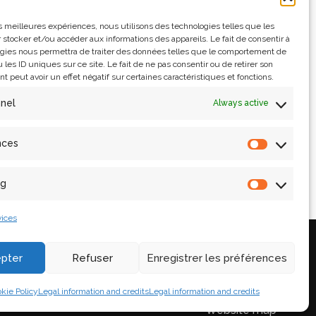
les meilleures expériences, nous utilisons des technologies telles que les
 stocker et/ou accéder aux informations des appareils. Le fait de consentir à
gies nous permettra de traiter des données telles que le comportement de
 les ID uniques sur ce site. Le fait de ne pas consentir ou de retirer son
 peut avoir un effet négatif sur certaines caractéristiques et fonctions.
nnel
Always active
nces
ng
ices
Legal information and
credits
pter
Refuser
Enregistrer les préférences
ne
Contact
lle
Access
kie Policy
Legal information and credits
Legal information and credits
Website map