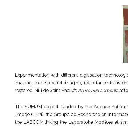
Experimentation with different digitisation technologi
imaging, multispectral imaging, reflectance trans
restored, Niki de Saint Phalle’s
Arbre aux serpents
afte
The SUMUM project, funded by the Agence nationale
l’image (LE2I), the Groupe de Recherche en Informat
the LABCOM linking the Laboratoire Modèles et simul