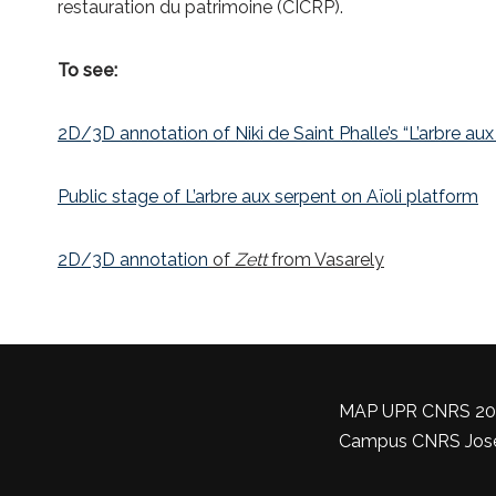
restauration du patrimoine (CICRP).
To see:
2D/3D annotation of Niki de Saint Phalle’s “L’arbre aux
Public stage of L’arbre aux serpent on Aïoli platform
2D/3D
annotation
of
Zett
from Vasarely
MAP UPR CNRS 2002 
Campus CNRS Joseph