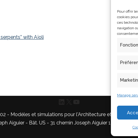
Pour offrir 
cookies pour
ces technolo
navigation ou
consentement
 serpents” with Aïoli
Fonctio
Préfére
Marketi
Manage serv
Acce
- Modèles et simulations pour l'Architecture et le Patrimoi
 Aiguier - Bât. US - 31 chemin Joseph Aiguier 13009 Marsei
Coo