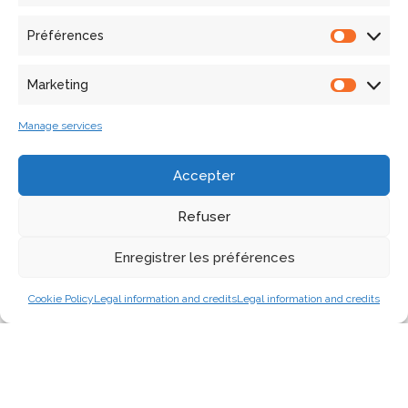
on AnalySis, Understanding and ProMotion of HeritAge Contents
(SUMAC '23)
, Ottawa, Canada, Nov. 2023, pp. 39-47.
Préférences
<10.1145/3607542.3617353>
.
<hal-04283568>
.
Marketing
2022
Manage services
L. Willot, D. Vodislav, L. De Luca, and V. Gouet-Brunet, "Automatic
Structuring of Photographic Collections for Spatio-Temporal
Accepter
Monitoring of Restoration Sites: Problem Statement and Challenges," in
ISPRS WG II/8 9th International Workshop 3D-ARCH ''3D Virtual
Refuser
Reconstruction and Visualization of Complex Architectures''
, Mantua,
Italy, Mar. 2022, pp. 521 - 528.
<10.5194/isprs-archives-xlvi-2-w1-
Enregistrer les préférences
2022-521-2022>
.
<hal-03608442>
.
Cookie Policy
Legal information and credits
Legal information and credits
Theses
2026