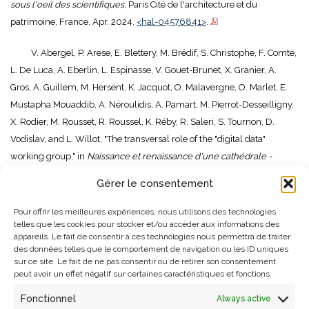
sous l'oeil des scientifiques
, Paris Cité de l'architecture et du
patrimoine, France, Apr. 2024.
<hal-04576841>
.
V. Abergel, P. Arese, E. Blettery, M. Brédif, S. Christophe, F. Comte,
L. De Luca, A. Eberlin, L. Espinasse, V. Gouet-Brunet, X. Granier, A.
Gros, A. Guillem, M. Hersent, K. Jacquot, O. Malavergne, O. Marlet, E.
Mustapha Mouaddib, A. Néroulidis, A. Pamart, M. Pierrot-Desseilligny,
X. Rodier, M. Rousset, R. Roussel, K. Réby, R. Saleri, S. Tournon, D.
Vodislav, and L. Willot, "The transversal role of the "digital data"
working group," in
Naissance et renaissance d'une cathédrale -
Notre-Dame de Paris sous l'oeil des scientifiques
, Paris Cité de
Gérer le consentement
l'architecture et du patrimoine, France, Apr. 2024.
<hal-04576563>
.
Pour offrir les meilleures expériences, nous utilisons des technologies
2023
telles que les cookies pour stocker et/ou accéder aux informations des
appareils. Le fait de consentir à ces technologies nous permettra de traiter
des données telles que le comportement de navigation ou les ID uniques
L. Willot, D. Vodislav, V. Gouet-Brunet, L. De Luca, and A. Manuel,
sur ce site. Le fait de ne pas consentir ou de retirer son consentement
peut avoir un effet négatif sur certaines caractéristiques et fonctions.
"Clustering for the Analysis and Enrichment of Corpus of Images for
the Spatio-temporal Monitoring of Restoration Sites," in
5th Workshop
Fonctionnel
Always active