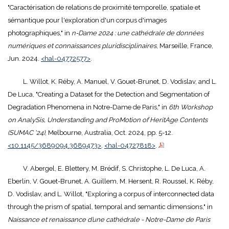
"Caractérisation de relations de proximité temporelle, spatiale et
sémantique pour l'exploration d'un corpus d'images
photographiques," in
n-Dame 2024 : une cathédrale de données
numériques et connaissances pluridisciplinaires
, Marseille, France,
Jun. 2024.
<hal-04772577>
.
L. Willot, K. Réby, A. Manuel, V. Gouet-Brunet, D. Vodislav, and L.
De Luca, "Creating a Dataset for the Detection and Segmentation of
Degradation Phenomena in Notre-Dame de Paris," in
6th Workshop
on AnalySis, Understanding and ProMotion of HeritAge Contents
(SUMAC '24)
, Melbourne, Australia, Oct. 2024, pp. 5-12.
<10.1145/3689094.3689473>
.
<hal-04727818>
.
V. Abergel, E. Blettery, M. Brédif, S. Christophe, L. De Luca, A.
Eberlin, V. Gouet-Brunet, A. Guillem, M. Hersent, R. Roussel, K. Réby,
D. Vodislav, and L. Willot, "Exploring a corpus of interconnected data
through the prism of spatial, temporal and semantic dimensions," in
Naissance et renaissance d’une cathédrale - Notre-Dame de Paris