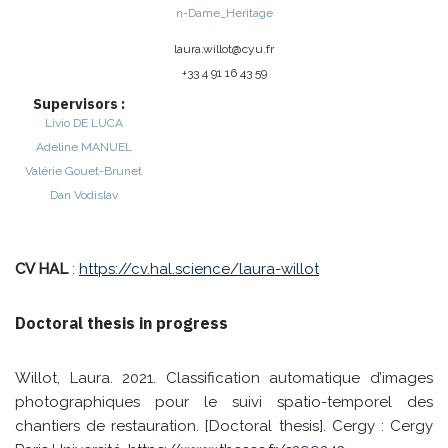
n-Dame_Heritage
laura.willot@
cyu.fr
+33 4 91 16 43 59
Supervisors :
Livio
DE LUCA
Adeline
MANUEL
Valérie Gouet-Brunet
Dan Vodislav
CV HAL
:
https://cv.hal.science/laura-willot
Doctoral thesis in progress
Willot, Laura. 2021. Classification automatique d’images
photographiques pour le suivi spatio-temporel des
chantiers de restauration. [Doctoral thesis]. Cergy : Cergy