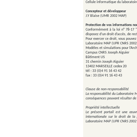
Cellule informatique du laborato
Concepteur et développeur
J.Y Blaise (UMR 2002 MAP)
Protection de vos informations n
Conformément à la loi n° 78-17 "In
disposez d’un droit d’accès, de rec
Pour exercer ce droit, vous pouvez
Laboratoire MAP (UPR CNRS 200
Modèles et simulations pour l’Arch
Campus CNRS Joseph Aiguier
Bâtiment US
31 chemin Joseph Aiguier
13402 MARSEILLE cedex 20
tél : 33 (0)4 91 16 43 42
fax : 33 (0)4 91 16 43 43
Clause de non-responsabilité
La responsabilité du Laboratoire 
conséquences pouvant résulter de l
Propriété intellectuelle
Le présent portail est une œuvr
internationale sur le droit de la
Laboratoire MAP (UPR CNRS 2002 MA