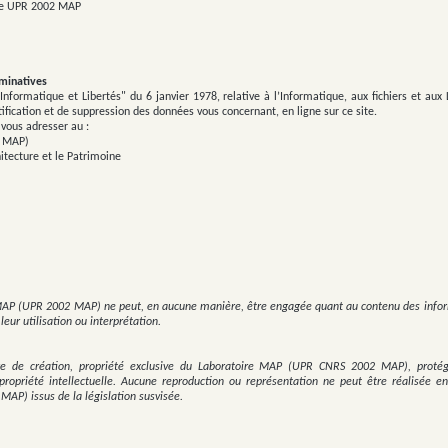
ire UPR 2002 MAP
ominatives
formatique et Libertés" du 6 janvier 1978, relative à l’Informatique, aux fichiers et aux L
tification et de suppression des données vous concernant, en ligne sur ce site.
 vous adresser au :
2 MAP)
itecture et le Patrimoine
MAP (UPR 2002 MAP) ne peut, en aucune manière, être engagée quant au contenu des informa
eur utilisation ou interprétation.
e de création, propriété exclusive du Laboratoire MAP (UPR CNRS 2002 MAP), protégé
 propriété intellectuelle. Aucune reproduction ou représentation ne peut être réalisée e
P) issus de la législation susvisée.